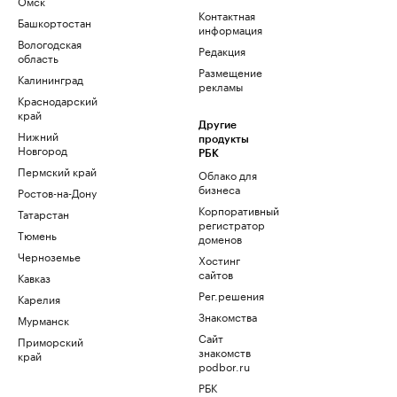
Омск
Контактная
Башкортостан
информация
Вологодская
Редакция
область
Размещение
Калининград
рекламы
Краснодарский
край
Другие
Нижний
продукты
Новгород
РБК
Пермский край
Облако для
бизнеса
Ростов-на-Дону
Корпоративный
Татарстан
регистратор
Тюмень
доменов
Черноземье
Хостинг
сайтов
Кавказ
Рег.решения
Карелия
Знакомства
Мурманск
Сайт
Приморский
знакомств
край
podbor.ru
РБК