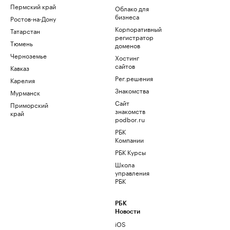
Пермский край
Облако для
бизнеса
Ростов-на-Дону
Корпоративный
Татарстан
регистратор
Тюмень
доменов
Черноземье
Хостинг
сайтов
Кавказ
Рег.решения
Карелия
Знакомства
Мурманск
Сайт
Приморский
знакомств
край
podbor.ru
РБК
Компании
РБК Курсы
Школа
управления
РБК
РБК
Новости
iOS