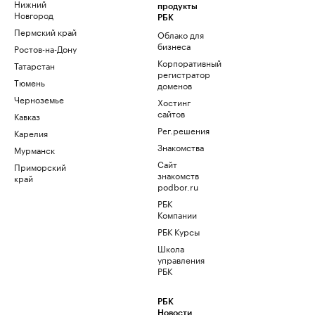
Нижний
продукты
Новгород
РБК
Пермский край
Облако для
бизнеса
Ростов-на-Дону
Корпоративный
Татарстан
регистратор
Тюмень
доменов
Черноземье
Хостинг
сайтов
Кавказ
Рег.решения
Карелия
Знакомства
Мурманск
Сайт
Приморский
знакомств
край
podbor.ru
РБК
Компании
РБК Курсы
Школа
управления
РБК
РБК
Новости