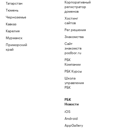
Корпоративный
Татарстан
регистратор
Тюмень
доменов
Черноземье
Хостинг
сайтов
Кавказ
Рег.решения
Карелия
Знакомства
Мурманск
Сайт
Приморский
знакомств
край
podbor.ru
РБК
Компании
РБК Курсы
Школа
управления
РБК
РБК
Новости
iOS
Android
AppGallery