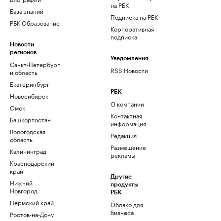
на РБК
База знаний
Подписка на РБК
РБК Образование
Корпоративная
подписка
Новости
регионов
Уведомления
Санкт-Петербург
RSS Новости
и область
Екатеринбург
РБК
Новосибирск
О компании
Омск
Контактная
Башкортостан
информация
Вологодская
Редакция
область
Размещение
Калининград
рекламы
Краснодарский
край
Другие
Нижний
продукты
Новгород
РБК
Пермский край
Облако для
бизнеса
Ростов-на-Дону