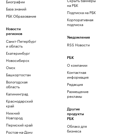
Скрыть баннеры
Биографии
на РБК
База знаний
Подписка на РБК
РБК Образование
Корпоративная
подписка
Новости
регионов
Уведомления
Санкт-Петербург
RSS Новости
и область
Екатеринбург
РБК
Новосибирск
О компании
Омск
Контактная
Башкортостан
информация
Вологодская
Редакция
область
Размещение
Калининград
рекламы
Краснодарский
край
Другие
Нижний
продукты
Новгород
РБК
Пермский край
Облако для
бизнеса
Ростов-на-Дону