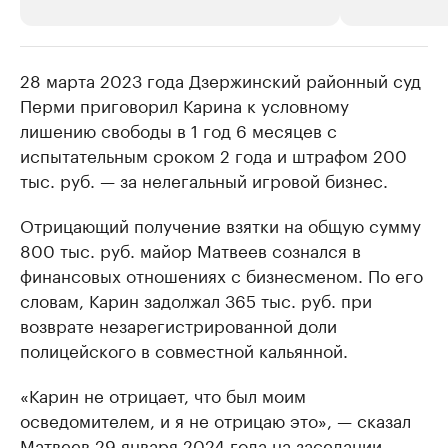
28 марта 2023 года Дзержинский районный суд
РБК Компании
РБК Компании
Перми приговорил Карина к условному
Крупные организации в
Крупнейшие
лишению свободы в 1 год 6 месяцев с
нефтегазовой промышленности
недвижимос
испытательным сроком 2 года и штрафом 200
Найдите и проверьте данные в каталоге
Посмотрите данные
тыс. руб. — за нелегальный игровой бизнес.
Отрицающий получение взятки на общую сумму
800 тыс. руб. майор Матвеев сознался в
финансовых отношениях с бизнесменом. По его
словам, Карин задолжал 365 тыс. руб. при
возврате незарегистрированной доли
полицейского в совместной кальянной.
«Карин не отрицает, что был моим
осведомителем, и я не отрицаю это», — сказал
Матвеев 29 января 2024 года на заседании