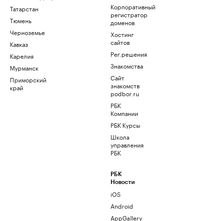
Корпоративный
Татарстан
регистратор
Тюмень
доменов
Черноземье
Хостинг
сайтов
Кавказ
Рег.решения
Карелия
Знакомства
Мурманск
Сайт
Приморский
знакомств
край
podbor.ru
РБК
Компании
РБК Курсы
Школа
управления
РБК
РБК
Новости
iOS
Android
AppGallery