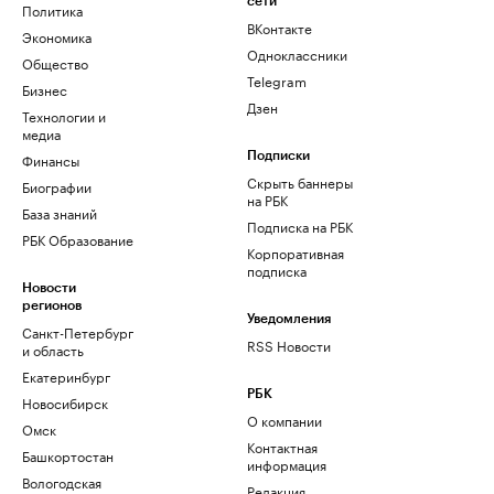
сети
Политика
ВКонтакте
Экономика
Одноклассники
Общество
Telegram
Бизнес
Дзен
Технологии и
медиа
Финансы
Подписки
Скрыть баннеры
Биографии
на РБК
База знаний
Подписка на РБК
РБК Образование
Корпоративная
подписка
Новости
регионов
Уведомления
Санкт-Петербург
RSS Новости
и область
Екатеринбург
РБК
Новосибирск
О компании
Омск
Контактная
Башкортостан
информация
Вологодская
Редакция