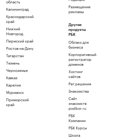
область
Размещение
Калининград
рекламы
Краснодарский
край
Другие
Нижний
продукты
Новгород
РБК
Пермский край
Облако для
бизнеса
Ростов-на-Дону
Корпоративный
Татарстан
регистратор
Тюмень
доменов
Черноземье
Хостинг
сайтов
Кавказ
Рег.решения
Карелия
Знакомства
Мурманск
Сайт
Приморский
знакомств
край
podbor.ru
РБК
Компании
РБК Курсы
Школа