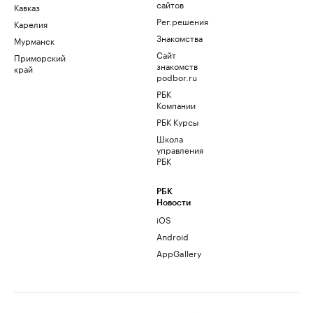
сайтов
Кавказ
Рег.решения
Карелия
Знакомства
Мурманск
Сайт
Приморский
знакомств
край
podbor.ru
РБК
Компании
РБК Курсы
Школа
управления
РБК
РБК
Новости
iOS
Android
AppGallery