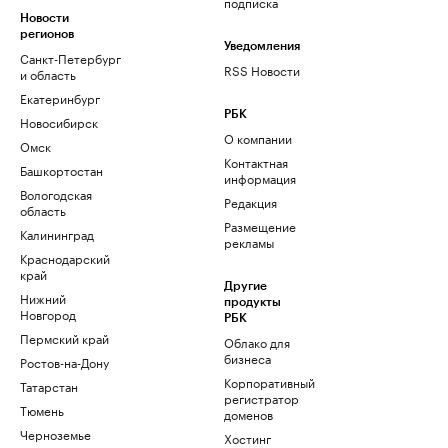
подписка
Новости
регионов
Уведомления
Санкт-Петербург
RSS Новости
и область
Екатеринбург
РБК
Новосибирск
О компании
Омск
Контактная
Башкортостан
информация
Вологодская
Редакция
область
Размещение
Калининград
рекламы
Краснодарский
край
Другие
Нижний
продукты
Новгород
РБК
Пермский край
Облако для
бизнеса
Ростов-на-Дону
Корпоративный
Татарстан
регистратор
Тюмень
доменов
Черноземье
Хостинг