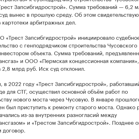
рест Запсибгидрострой». Сумма требований — 6,2 м
суд вынес в прошлую среду. Об этом свидетельствую
 картотеки арбитражных дел.
О «Трест Запсибгидрострой» инициировало судебно
льство с генподрядчиком строительства Чусовского 
инвестором объекта. Сумма требований, предъявленн
ансгаз» и ООО «Пермская концессионная компания»,
 2,8 млрд руб. Иск суд отклонил.
 в 2022 году «Трест Запсибгидрострой», работавши
е для СТГ, осуществил основной объём работ по
ству нового моста через Чусовую. В январе прошлог
н был приступить к ремонту старого моста. Однако 
начались из-за внутренних разногласий между
ансгазом» и «Трестом Запсибгидрострой». Позднее о
 договор.