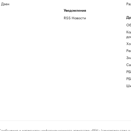
Дзен
Ра
Уведомления
RSS Новости
Др
Об
Ко
до
Хо
Ре
Зн
Са
РБ
РБ
Шк
ения и материалы информационного агентства «РБК» (свидетельство о 