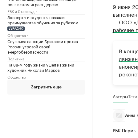
роль в этом играет дерево
9 июня 20
РБК и Старквуд
выполнен
Эксперты и студенты назвали
— ООО «Д
преимущества обучения за рубежом
рабочие 
РАДИО
Общество
Сеул счел санкции Британии против
России угрозой своей
В конц
энергобезопасности
движен
Политика
На 88-м году жизни ушел из жизни
анонси
художник Николай Марков
реконс
Общество
Загрузить еще
Авторы
Теги
Анна 
РБК Пермь