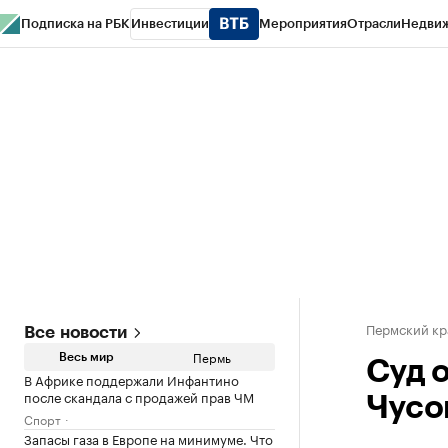
Подписка на РБК
Инвестиции
Мероприятия
Отрасли
Недви
РБК Курсы
РБК Life
Тренды
Визионеры
Национальные проекты
Горо
Спецпроекты СПб
Конференции СПб
Спецпроекты
Проверка конт
Пермский кр
Все новости
Пермь
Весь мир
Суд 
В Африке поддержали Инфантино
после скандала с продажей прав ЧМ
Чусо
Спорт
Запасы газа в Европе на минимуме. Что