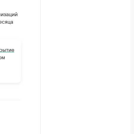
а
низаций
есяца
крытие
ом