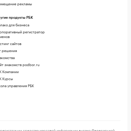
змещение рекламы
угие продукты РБК
лако для бизнеса
рпоративный регистратор
менов
стинг сайтов
г.решения
акомства
йт знакомств podbor.ru
К Компании
К Курсы
ола управления РБК
регистрации средства массовой информации выдано Федеральной