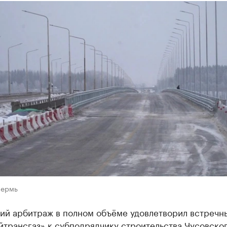
Пермь
ий арбитраж в полном объёме удовлетворил встречн
йтрансгаз» к субподрядчику строительства Чусовско