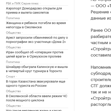
РБК и ПИК Серия плюс
— ООО «Т
Аэропорт Домодедово открыли для
Решение 
приема и вылета самолетов
данные из
Политика
Женщина и ребенок погибли во время
непогоды в Смоленске
Ранее ОО
Общество
разбирате
Арест запросили обвиняемой по делу о
частным 
порнографии экс-участнице «Дома-2»
Общество
«Стройтр
Иран сообщил об «операции против
составила
целей врага» в Ормузском проливе
Политика
Напомним,
Шнайдер обыграла Калинскую и вышла
в четвертый круг турнира в Торонто
субподряд
Спорт
строитель
В горах Казахстана эвакуировали еще
СТГ долже
одного туриста из России
так и не 
Общество
В Смоленской области ввели режим ЧС
«Стройтр
после мощного циклона
расторгли
Общество
Что такое медленная жизнь и какую