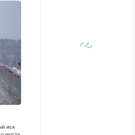
ый иск
го моста