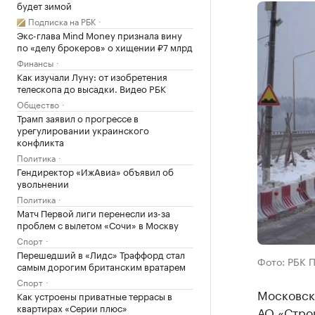
будет зимой
Подписка на РБК
Экс-глава Mind Money признала вину
по «делу брокеров» о хищении ₽7 млрд
Финансы
Как изучали Луну: от изобретения
телескопа до высадки. Видео РБК
Общество
Трамп заявил о прогрессе в
урегулировании украинского
конфликта
Политика
Гендиректор «ИжАвиа» объявил об
увольнении
Политика
Матч Первой лиги перенесли из-за
проблем с вылетом «Сочи» в Москву
Спорт
Перешедший в «Лидс» Траффорд стал
Фото: РБК 
самым дорогим британским вратарем
Спорт
Московск
Как устроены приватные террасы в
квартирах «Серии плюс»
АО «Стро