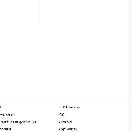
К
РБК Новости
компании
iOS
нтактная информация
Android
дакция
AppGallery