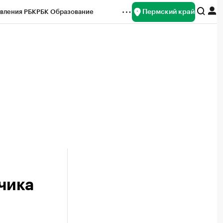
Пермский край
вления РБК
РБК Образование
редитные рейтинги
Франшизы
Газета
ок наличной валюты
чика