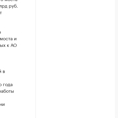
лрд руб.
т
е
моста и
ых к АО
й в
о года
работы
ни