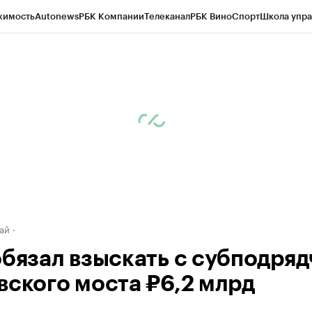
жимость
Autonews
РБК Компании
Телеканал
РБК Вино
Спорт
Школа упра
д
Стиль
Крипто
РБК Бизнес-среда
Дискуссионный клуб
Исследования
К
рагентов
Политика
Экономика
Бизнес
Технологии и медиа
Финансы
Рын
ай
обязал взыскать с субподряд
вского моста ₽6,2 млрд