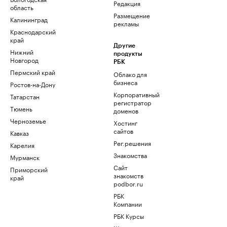
Редакция
область
Размещение
Калининград
рекламы
Краснодарский
край
Другие
Нижний
продукты
Новгород
РБК
Пермский край
Облако для
бизнеса
Ростов-на-Дону
Корпоративный
Татарстан
регистратор
Тюмень
доменов
Черноземье
Хостинг
сайтов
Кавказ
Рег.решения
Карелия
Знакомства
Мурманск
Сайт
Приморский
знакомств
край
podbor.ru
РБК
Компании
РБК Курсы