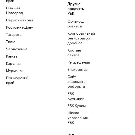
край
Другие
Нижний
продукты
Новгород
РБК
Пермский край
Облако для
бизнеса
Ростов-на-Дону
Корпоративный
Татарстан
регистратор
Тюмень
доменов
Черноземье
Хостинг
сайтов
Кавказ
Рег.решения
Карелия
Знакомства
Мурманск
Сайт
Приморский
знакомств
край
podbor.ru
РБК
Компании
РБК Курсы
Школа
управления
РБК