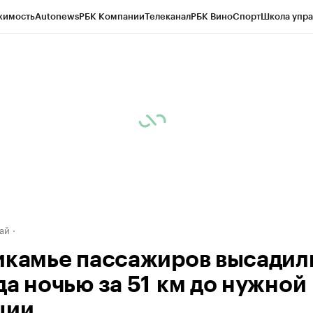
жимость
Autonews
РБК Компании
Телеканал
РБК Вино
Спорт
Школа упра
д
Стиль
Крипто
РБК Бизнес-среда
Дискуссионный клуб
Исследования
К
рагентов
Политика
Экономика
Бизнес
Технологии и медиа
Финансы
Рын
ай
икамье пассажиров высадил
да ночью за 51 км до нужной
ции