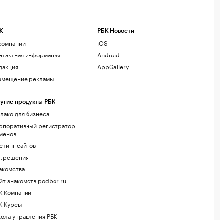
К
РБК Новости
компании
iOS
нтактная информация
Android
дакция
AppGallery
змещение рекламы
угие продукты РБК
лако для бизнеса
рпоративный регистратор
менов
стинг сайтов
г.решения
акомства
йт знакомств podbor.ru
К Компании
К Курсы
ола управления РБК