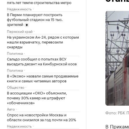
пять лет темпе строительства метро
Недвижимость
В Перми планируют построить
футбольный стадион на 15 тыс.
зрителей
Пермский край
На украинском Ан-24, рядом с которым
нашли взрывчатку, перевозили
снаряды
Политика
Сальдо сообщил о попытках ВСУ
высадить десант на Кинбурнской косе
Политика
В «Эксмо» назвали самые продаваемые
книги и самых читаемых авторов
Общество
В ассоциации «ОКО» объяснили,
почему 30% камер не штрафуют
«обочечников»
Авто
Фото: РБК 
Спрос на новостройки Москвы и
области снизился за год почти на 20%
В Прикамь
Недвижимость