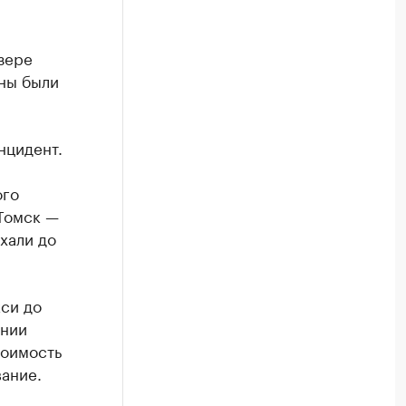
зере
жны были
нцидент.
ого
Томск —
хали до
кси до
ании
тоимость
ание.