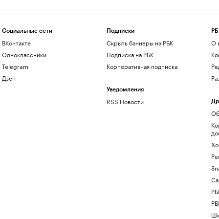
Социальные сети
Подписки
РБ
ВКонтакте
Скрыть баннеры на РБК
О 
Одноклассники
Подписка на РБК
Ко
Telegram
Корпоративная подписка
Ре
Дзен
Ра
Уведомления
RSS Новости
Др
Об
Ко
до
Хо
Ре
Зн
Са
РБ
РБ
Шк