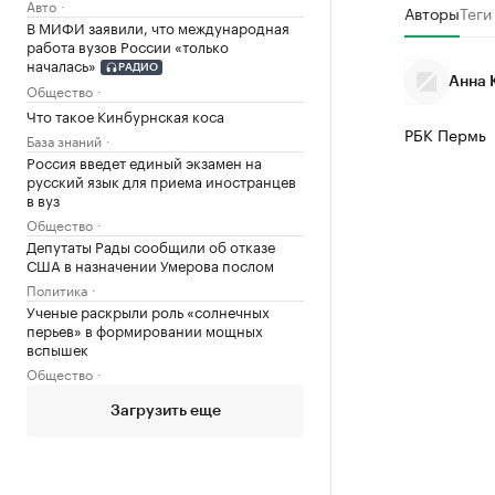
Авто
Авторы
Теги
В МИФИ заявили, что международная
работа вузов России «только
началась»
РАДИО
Анна 
Общество
Что такое Кинбурнская коса
РБК Пермь
База знаний
Россия введет единый экзамен на
русский язык для приема иностранцев
в вуз
Общество
Депутаты Рады сообщили об отказе
США в назначении Умерова послом
Политика
Ученые раскрыли роль «солнечных
перьев» в формировании мощных
вспышек
Общество
Загрузить еще