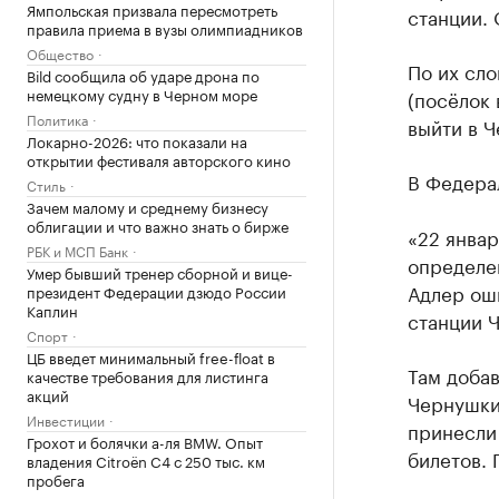
Ямпольская призвала пересмотреть
станции. 
правила приема в вузы олимпиадников
Общество
По их сло
Bild сообщила об ударе дрона по
немецкому судну в Черном море
(посёлок 
Политика
выйти в 
Локарно-2026: что показали на
открытии фестиваля авторского кино
В Федера
Стиль
Зачем малому и среднему бизнесу
облигации и что важно знать о бирже
«22 январ
РБК и МСП Банк
определе
Умер бывший тренер сборной и вице-
Адлер ош
президент Федерации дзюдо России
Каплин
станции 
Спорт
ЦБ введет минимальный free-float в
Там добав
качестве требования для листинга
акций
Чернушки
Инвестиции
принесли
Грохот и болячки а-ля BMW. Опыт
билетов. 
владения Citroёn C4 с 250 тыс. км
пробега