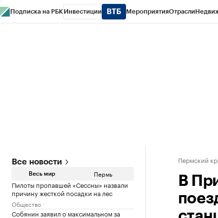
Подписка на РБК
Инвестиции
Мероприятия
Отрасли
Недви
РБК Курсы
РБК Life
Тренды
Визионеры
Национальные проекты
Горо
Спецпроекты СПб
Конференции СПб
Спецпроекты
Проверка конт
Пермский кр
Все новости
Пермь
Весь мир
В Пр
Пилоты пропавшей «Сессны» назвали
причину жесткой посадки на лес
поез
Общество
Собянин заявил о максимальном за
стан