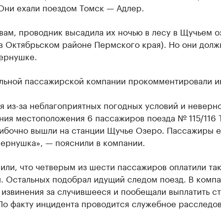
Они ехали поездом Томск — Адлер.
вам, проводник высадила их ночью в лесу в Щучьем о
в Октябрьском районе Пермского края). Но они дол
Чернушке.
льной пассажирской компании прокомментировали и
я из-за неблагоприятных погодных условий и неверн
ния местоположения 6 пассажиров поезда № 115/116 
ибочно вышли на станции Щучье Озеро. Пассажиры е
Чернушка», — пояснили в компании.
или, что четверым из шести пассажиров оплатили та
. Остальных подобрал идущий следом поезд. В комп
 извинения за случившееся и пообещали выплатить с
По факту инцидента проводится служебное расследов