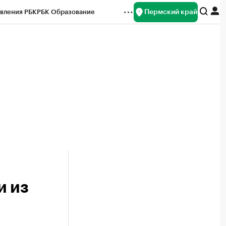
Пермский край
вления РБК
РБК Образование
редитные рейтинги
Франшизы
Газета
ок наличной валюты
и из