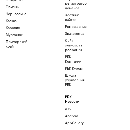
регистратор
Тюмень
доменов
Черноземье
Хостинг
сайтов
Кавказ
Рег.решения
Карелия
Знакомства
Мурманск
Сайт
Приморский
знакомств
край
podbor.ru
РБК
Компании
РБК Курсы
Школа
управления
РБК
РБК
Новости
iOS
Android
AppGallery