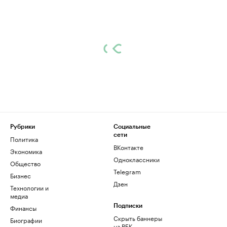
Рубрики
Социальные
сети
Политика
ВКонтакте
Экономика
Одноклассники
Общество
Telegram
Бизнес
Дзен
Технологии и
медиа
Финансы
Подписки
Скрыть баннеры
Биографии
на РБК