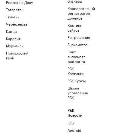
бизнеса
Ростов-на-Дону
Корпоративный
Татарстан
регистратор
Тюмень
доменов
Черноземье
Хостинг
сайтов
Кавказ
Рег.решения
Карелия
Знакомства
Мурманск
Сайт
Приморский
знакомств
край
podbor.ru
РБК
Компании
РБК Курсы
Школа
управления
РБК
РБК
Новости
iOS
Android