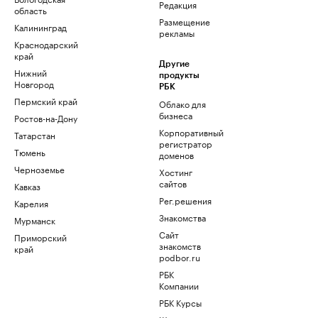
Редакция
область
Размещение
Калининград
рекламы
Краснодарский
край
Другие
Нижний
продукты
Новгород
РБК
Пермский край
Облако для
бизнеса
Ростов-на-Дону
Корпоративный
Татарстан
регистратор
Тюмень
доменов
Черноземье
Хостинг
сайтов
Кавказ
Рег.решения
Карелия
Знакомства
Мурманск
Сайт
Приморский
знакомств
край
podbor.ru
РБК
Компании
РБК Курсы