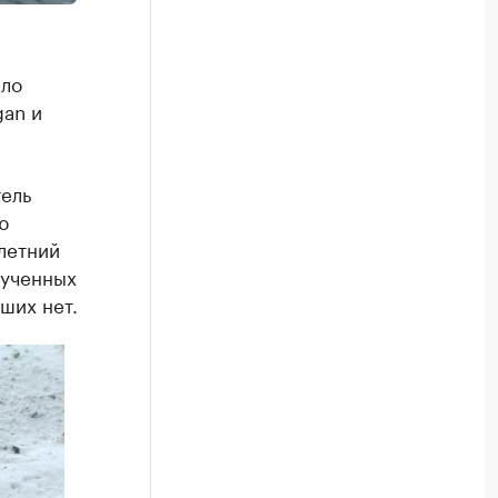
шло
gan и
ель
ю
летний
лученных
ших нет.