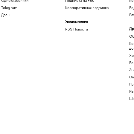
Telegram
Корпоративная подписка
Ре
Дзен
Ра
Уведомления
RSS Новости
Др
Об
Ко
до
Хо
Ре
Зн
Са
РБ
РБ
Шк