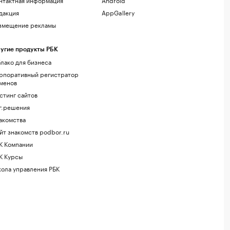
дакция
AppGallery
змещение рекламы
угие продукты РБК
лако для бизнеса
рпоративный регистратор
менов
стинг сайтов
г.решения
акомства
йт знакомств podbor.ru
К Компании
К Курсы
ола управления РБК