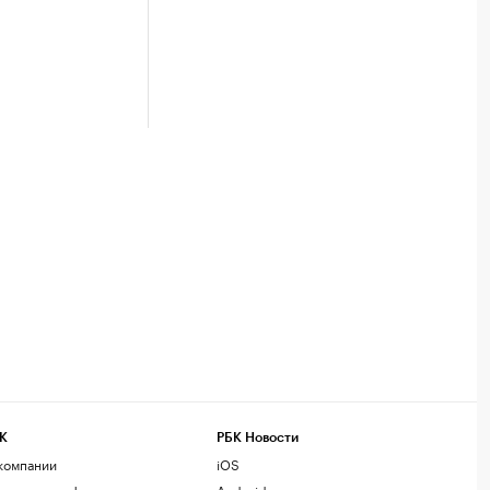
К
РБК Новости
компании
iOS
нтактная информация
Android