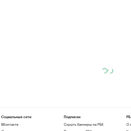
Социальные сети
Подписки
РБ
ВКонтакте
Скрыть баннеры на РБК
О 
Одноклассники
Подписка на РБК
Ко