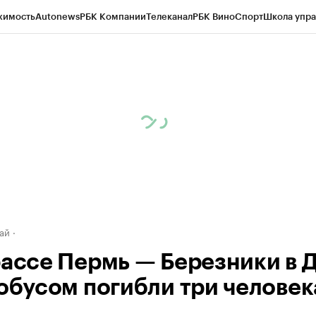
жимость
Autonews
РБК Компании
Телеканал
РБК Вино
Спорт
Школа упра
д
Стиль
Крипто
РБК Бизнес-среда
Дискуссионный клуб
Исследования
К
рагентов
Политика
Экономика
Бизнес
Технологии и медиа
Финансы
Рын
ай
рассе Пермь — Березники в 
тобусом погибли три человек