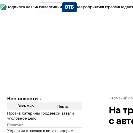
Подписка на РБК
Инвестиции
Мероприятия
Отрасли
Недви
РБК Курсы
РБК Life
Тренды
Визионеры
Национальные проекты
Горо
Спецпроекты СПб
Конференции СПб
Спецпроекты
Проверка конт
Пермский кр
Все новости
Пермь
Весь мир
На т
Против Катерины Гордеевой завели
уголовное дело
с ав
Политика
Хорватия отказала в визах лидерам