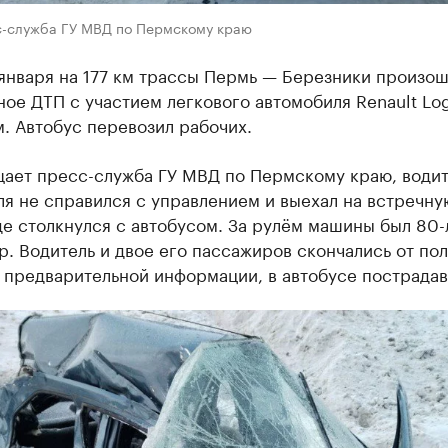
с-служба ГУ МВД по Пермскому краю
января на 177 км трассы Пермь — Березники произо
ое ДТП с участием легкового автомобиля Renault Lo
. Автобус перевозил рабочих.
щает пресс-служба ГУ МВД по Пермскому краю, водит
я не справился с управлением и выехал на встречну
де столкнулся с автобусом. За рулём машины был 80-
. Водитель и двое его пассажиров скончались от по
 предварительной информации, в автобусе пострадав