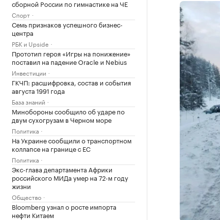
сборной России по гимнастике на ЧЕ
Спорт
Семь признаков успешного бизнес-
центра
РБК и Upside
Прототип героя «Игры на понижение»
поставил на падение Oracle и Nebius
Инвестиции
ГКЧП: расшифровка, состав и события
августа 1991 года
База знаний
Минобороны сообщило об ударе по
двум сухогрузам в Черном море
Политика
На Украине сообщили о транспортном
коллапсе на границе с ЕС
Политика
Экс-глава департамента Африки
российского МИДа умер на 72-м году
жизни
Общество
Bloomberg узнал о росте импорта
нефти Китаем