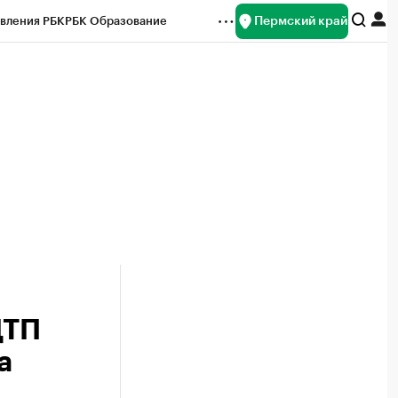
Пермский край
вления РБК
РБК Образование
редитные рейтинги
Франшизы
Газета
ок наличной валюты
ДТП
а