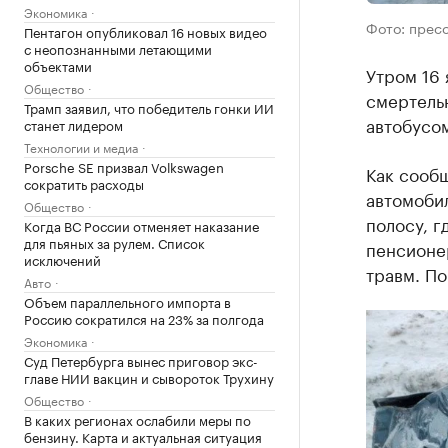
Экономика
Фото: прес
Пентагон опубликовал 16 новых видео
с неопознанными летающими
объектами
Утром 16 
Общество
смертельн
Трамп заявил, что победитель гонки ИИ
автобусом
станет лидером
Технологии и медиа
Porsche SE призвал Volkswagen
Как сооб
сократить расходы
автомобил
Общество
полосу, г
Когда ВС России отменяет наказание
для пьяных за рулем. Список
пенсионер
исключений
травм. По
Авто
Объем параллельного импорта в
Россию сократился на 23% за полгода
Экономика
Суд Петербурга вынес приговор экс-
главе НИИ вакцин и сывороток Трухину
Общество
В каких регионах ослабили меры по
бензину. Карта и актуальная ситуация