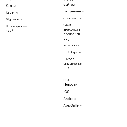
сайтов
Кавказ
Рег.решения
Карелия
Знакомства
Мурманск
Сайт
Приморский
знакомств
край
podbor.ru
РБК
Компании
РБК Курсы
Школа
управления
РБК
РБК
Новости
iOS
Android
AppGallery