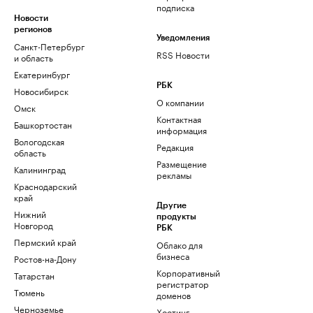
подписка
Новости
регионов
Уведомления
Санкт-Петербург
RSS Новости
и область
Екатеринбург
РБК
Новосибирск
О компании
Омск
Контактная
Башкортостан
информация
Вологодская
Редакция
область
Размещение
Калининград
рекламы
Краснодарский
край
Другие
Нижний
продукты
Новгород
РБК
Пермский край
Облако для
бизнеса
Ростов-на-Дону
Корпоративный
Татарстан
регистратор
Тюмень
доменов
Черноземье
Хостинг