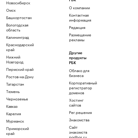
РБК
Новосибирск
О компании
Омск
Контактная
Башкортостан
информация
Вологодская
Редакция
область
Размещение
Калининград
рекламы
Краснодарский
край
Другие
Нижний
продукты
Новгород
РБК
Пермский край
Облако для
бизнеса
Ростов-на-Дону
Корпоративный
Татарстан
регистратор
Тюмень
доменов
Черноземье
Хостинг
сайтов
Кавказ
Рег.решения
Карелия
Знакомства
Мурманск
Сайт
Приморский
знакомств
край
podbor.ru