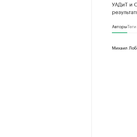
УАДиТ и 
результат
Авторы
Теги
Михаил Лоб