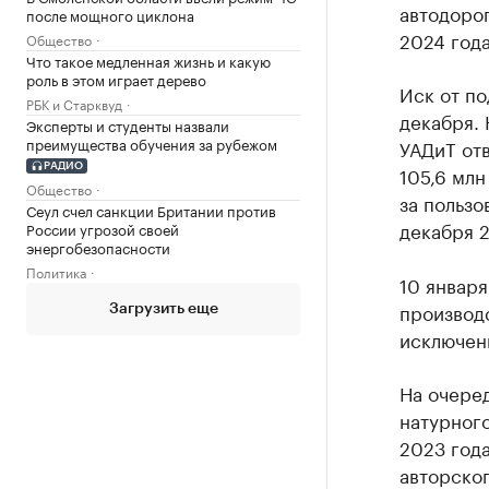
автодорог
после мощного циклона
2024 года
Общество
Что такое медленная жизнь и какую
роль в этом играет дерево
Иск от по
РБК и Старквуд
декабря.
Эксперты и студенты назвали
преимущества обучения за рубежом
УАДиТ отв
РАДИО
105,6 млн
Общество
за пользо
Сеул счел санкции Британии против
декабря 2
России угрозой своей
энергобезопасности
Политика
10 января
производс
Загрузить еще
исключен
На очере
натурного
2023 года
авторског