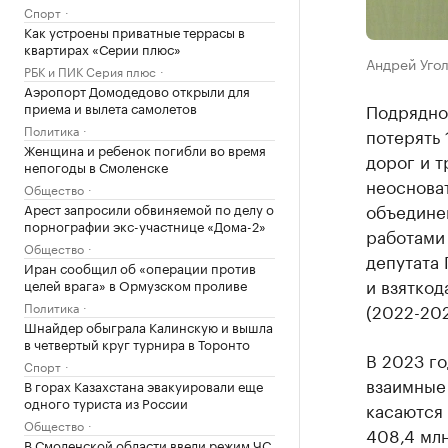
Спорт
Как устроены приватные террасы в
квартирах «Серии плюс»
Андрей Угол
РБК и ПИК Серия плюс
Аэропорт Домодедово открыли для
приема и вылета самолетов
Подрядно
Политика
потерять 
Женщина и ребенок погибли во время
дорог и т
непогоды в Смоленске
неоснова
Общество
объединен
Арест запросили обвиняемой по делу о
порнографии экс-участнице «Дома-2»
работами 
Общество
депутата 
Иран сообщил об «операции против
и взяткод
целей врага» в Ормузском проливе
Политика
(2022-202
Шнайдер обыграла Калинскую и вышла
в четвертый круг турнира в Торонто
В 2023 г
Спорт
взаимные 
В горах Казахстана эвакуировали еще
одного туриста из России
касаются 
Общество
408,4 мл
В Смоленской области ввели режим ЧС