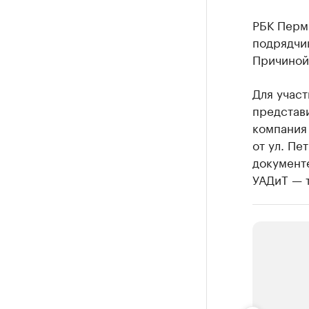
РБК Пер
подрядчик
Причиной
Для учас
представи
компания 
от ул. Пе
документ
УАДиТ — 