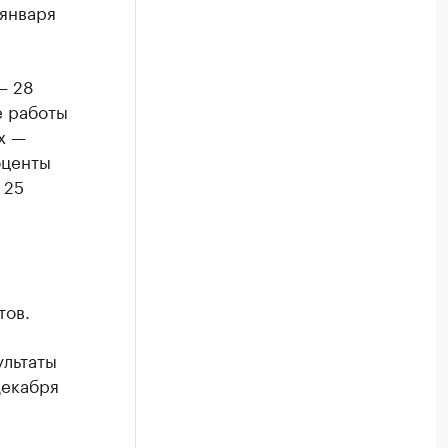
 января
— 28
е работы
х —
оценты
 25
тов.
ультаты
декабря