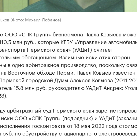
ьков (Фото: Михаил Лобанов)
е ООО «СПК-Групп» бизнесмена Павла Ковыева може
110,5 млн руб., которые КГБУ «Управление автомобил
ранспорта Пермского края» (УАДиТ) считает
тельным обогащением. Взаимные иски этих сторон
ы в одно арбитражное производство, поскольку свя
на Восточном обходе Перми. Павел Ковыев известен 
Пермской городской Думы Алексея Ковыева (2011-20
атель 15,8 млн руб. руководителю УАДиТ Андрею Угол
3).
оду арбитражный суд Пермского края зарегистрирова
иски ООО «СПК-Групп» (подрядчик) и УАДиТ (заказчи
исполнения госконтракта от 18 мая 2022 года стоим
н руб. по обустройству стационарного электроосвещ