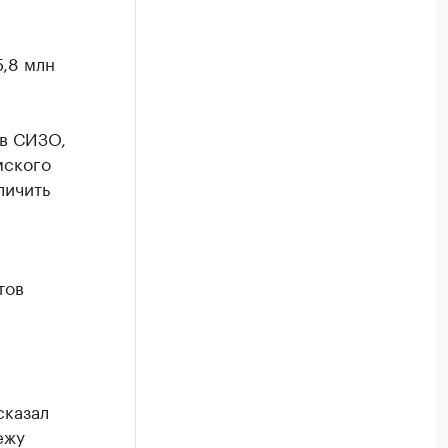
5,8 млн
 в СИЗО,
мского
личить
тов
сказал
ежу