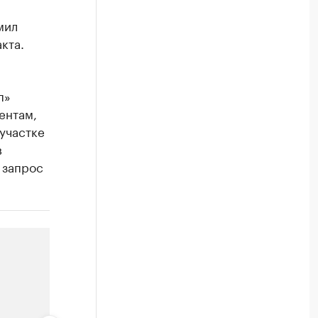
мил
кта.
п»
ентам,
участке
в
 запрос