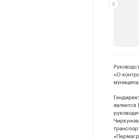
РБК Компан
Руководст
Крупные
«О контр
муниципа
Найдите и про
Гендирек
является 
руководи
Чиркунова
транспор
«Пермагро