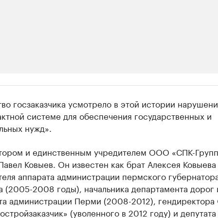
ии
во госзаказчика усмотрело в этой истории нарушени
 организации в нефтегазовой промышленно
актной системе для обеспечения государственных и
льных нужд».
верьте данные в каталоге
тором и единственным учредителем ООО «СПК-Групп
Павел Ковыев. Он известен как брат Алексея Ковыева
теля аппарата администрации пермского губернатор
 (2005-2008 годы), начальника департамента дорог 
та администрации Перми (2008-2012), гендиректора
стройзаказчик» (уволенного в 2012 году) и депутата