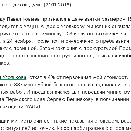
 городской Думы (2011-2016).
оду Павел Ковыев
признался
в даче взятки размером 1
водителю УАДиТ Андрею Уголькову. Чиновник сначала
ричастность к криминалу. С 3 июля он находился за
 а 24 ноября, после почти 5-месяччного пребывания
вку с повинной. Затем заключил с прокуратурой Пер
дебное соглашение о сотрудничестве, обязался изоб
ков.
 Уголькова
, откат в 4% от первоначальной стоимости
кта в 387 млн рублей был оговорен за подписание ак
ных работ. И предназначался для передачи министру
та Пермского края Сергею Вешнякову, в подчинении
находится УАДиТ.
щий министр считает такие показания оговором, рас
 с ситуацией источник. Исход арбитражного спора м