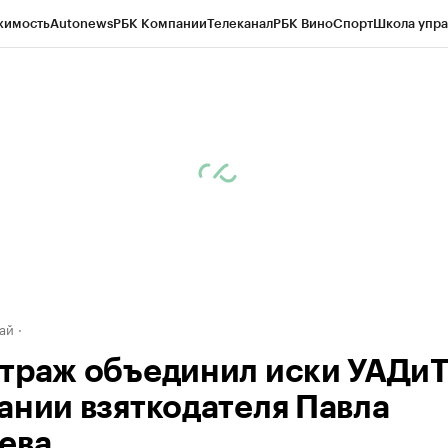
жимость
Autonews
РБК Компании
Телеканал
РБК Вино
Спорт
Школа упра
д
Стиль
Крипто
РБК Бизнес-среда
Дискуссионный клуб
Исследования
К
рагентов
Политика
Экономика
Бизнес
Технологии и медиа
Финансы
Рын
ай
траж объединил иски УАДиТ
ании взяткодателя Павла
ева