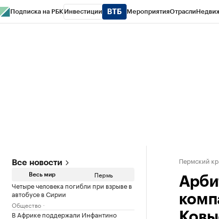
Подписка на РБК
Инвестиции
Мероприятия
Отрасли
Недви
РБК Курсы
РБК Life
Тренды
Визионеры
Национальные проекты
Горо
Спецпроекты СПб
Конференции СПб
Спецпроекты
Проверка конт
Пермский кр
Все новости
Пермь
Весь мир
Арби
Четыре человека погибли при взрыве в
автобусе в Сирии
комп
Общество
В Африке поддержали Инфантино
Ковы