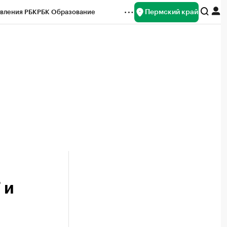
Пермский край
вления РБК
РБК Образование
редитные рейтинги
Франшизы
Газета
ок наличной валюты
 и