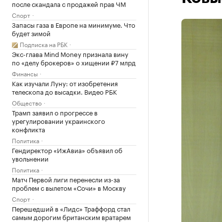
после скандала с продажей прав ЧМ
Спорт
Запасы газа в Европе на минимуме. Что
будет зимой
Подписка на РБК
Экс-глава Mind Money признала вину
по «делу брокеров» о хищении ₽7 млрд
Финансы
Как изучали Луну: от изобретения
телескопа до высадки. Видео РБК
Общество
Трамп заявил о прогрессе в
урегулировании украинского
конфликта
Политика
Гендиректор «ИжАвиа» объявил об
увольнении
Политика
Матч Первой лиги перенесли из-за
проблем с вылетом «Сочи» в Москву
Спорт
Перешедший в «Лидс» Траффорд стал
самым дорогим британским вратарем