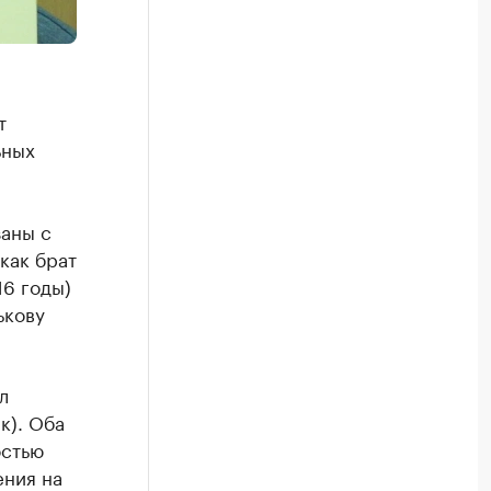
т
ьных
заны с
как брат
16 годы)
ькову
л
к). Оба
остью
ения на