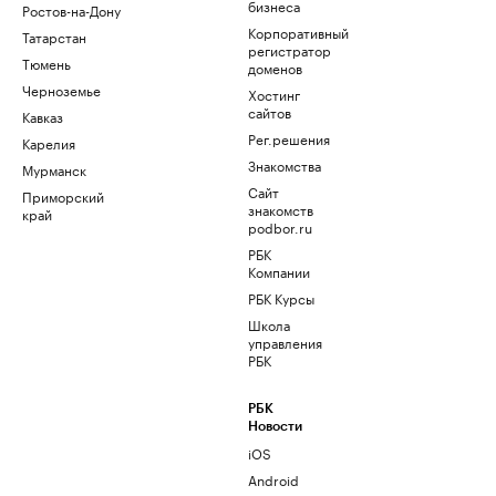
бизнеса
Ростов-на-Дону
Корпоративный
Татарстан
регистратор
Тюмень
доменов
Черноземье
Хостинг
сайтов
Кавказ
Рег.решения
Карелия
Знакомства
Мурманск
Сайт
Приморский
знакомств
край
podbor.ru
РБК
Компании
РБК Курсы
Школа
управления
РБК
РБК
Новости
iOS
Android