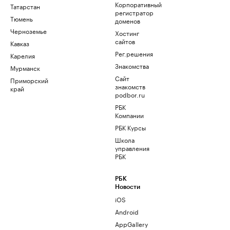
Корпоративный
Татарстан
регистратор
Тюмень
доменов
Черноземье
Хостинг
сайтов
Кавказ
Рег.решения
Карелия
Знакомства
Мурманск
Сайт
Приморский
знакомств
край
podbor.ru
РБК
Компании
РБК Курсы
Школа
управления
РБК
РБК
Новости
iOS
Android
AppGallery