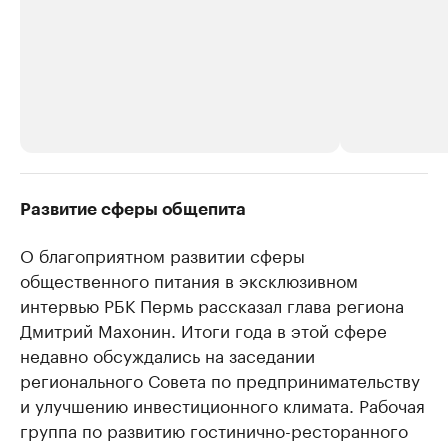
РБК Компании
РБК Компании
Развитие сферы общепита
Крупнейшие производители и
Страховые к
О благоприятном развитии сферы
продавцы медийной продукции
присутствую
общественного питания в эксклюзивном
Ознакомьтесь с информацией в каталоге
Посмотрите в ката
интервью РБК Пермь рассказал глава региона
Дмитрий Махонин. Итоги года в этой сфере
недавно обсуждались на заседании
регионального Совета по предпринимательству
и улучшению инвестиционного климата. Рабочая
группа по развитию гостинично-ресторанного