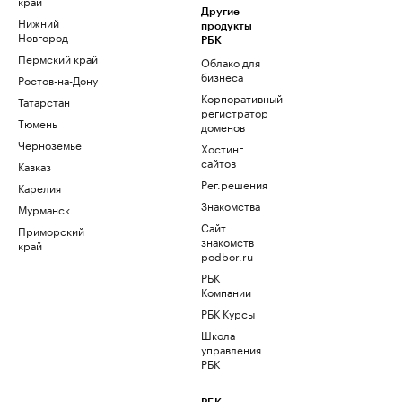
край
Другие
Нижний
продукты
Новгород
РБК
Пермский край
Облако для
бизнеса
Ростов-на-Дону
Корпоративный
Татарстан
регистратор
Тюмень
доменов
Черноземье
Хостинг
сайтов
Кавказ
Рег.решения
Карелия
Знакомства
Мурманск
Сайт
Приморский
знакомств
край
podbor.ru
РБК
Компании
РБК Курсы
Школа
управления
РБК