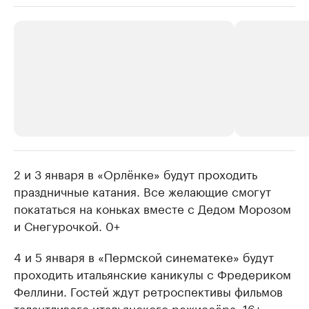
2 и 3 января в «Орлёнке» будут проходить
РБК Компании
РБК Компании
праздничные катания. Все желающие смогут
Крупнейшие производители и
Страховые к
покататься на коньках вместе с Дедом Морозом
продавцы медийной продукции
присутствую
и Снегурочкой. 0+
Ознакомьтесь с информацией в каталоге
Посмотрите в ката
4 и 5 января в «Пермской синематеке» будут
проходить итальянские каникулы с Фредериком
Феллини. Гостей ждут ретроспективы фильмов
талантливого итальянского режиссёра. 16+