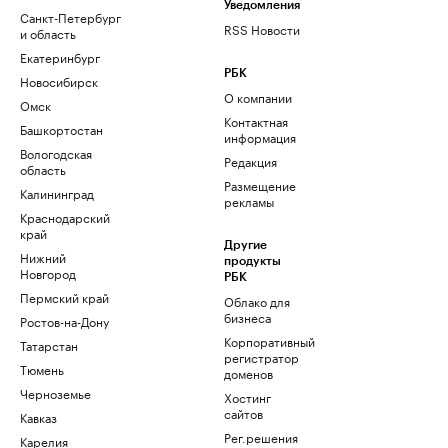
Уведомления
Санкт-Петербург
RSS Новости
и область
Екатеринбург
РБК
Новосибирск
О компании
Омск
Контактная
Башкортостан
информация
Вологодская
Редакция
область
Размещение
Калининград
рекламы
Краснодарский
край
Другие
Нижний
продукты
Новгород
РБК
Пермский край
Облако для
бизнеса
Ростов-на-Дону
Корпоративный
Татарстан
регистратор
Тюмень
доменов
Черноземье
Хостинг
сайтов
Кавказ
Рег.решения
Карелия