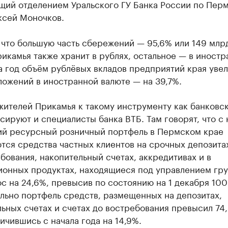
щий отделением Уральского ГУ Банка России по Пер
ксей Моночков.
что большую часть сбережений — 95,6% или 149 млрд
икамья также хранит в рублях, остальное — в иностр
а год объём рублёвых вкладов предприятий края уве
ложений в иностранной валюте — на 39,7%.
жителей Прикамья к такому инструменту как банковс
сируют и специалисты банка ВТБ. Там говорят, что с 
ий ресурсный розничный портфель в Пермском крае
тся средства частных клиентов на срочных депозитах
бования, накопительный счетах, аккредитивах и в
ионных продуктах, находящиеся под управлением гр
с на 24,6%, превысив по состоянию на 1 декабря 10
льно портфель средств, размещенных на депозитах,
ьных счетах и счетах до востребования превысил 74
личившись с начала года на 14,9%.