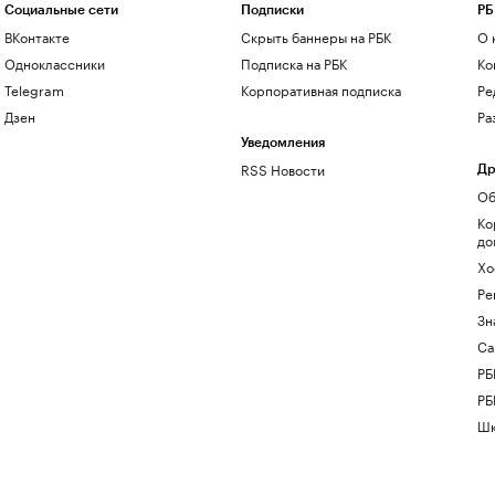
Социальные сети
Подписки
РБ
ВКонтакте
Скрыть баннеры на РБК
О 
Одноклассники
Подписка на РБК
Ко
Telegram
Корпоративная подписка
Ре
Дзен
Ра
Уведомления
RSS Новости
Др
Об
Ко
до
Хо
Ре
Зн
Са
РБ
РБ
Шк