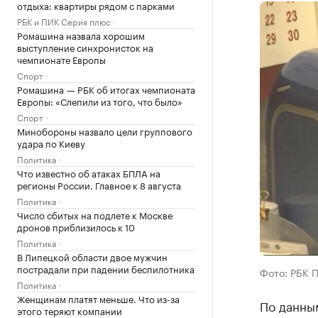
отдыха: квартиры рядом с парками
РБК и ПИК Серия плюс
Ромашина назвала хорошим
выступление синхронисток на
чемпионате Европы
Спорт
Ромашина — РБК об итогах чемпионата
Европы: «Слепили из того, что было»
Спорт
Минобороны назвало цели группового
удара по Киеву
Политика
Что известно об атаках БПЛА на
регионы России. Главное к 8 августа
Политика
Число сбитых на подлете к Москве
дронов приблизилось к 10
Политика
В Липецкой области двое мужчин
пострадали при падении беспилотника
Фото: РБК 
Политика
Женщинам платят меньше. Что из-за
По данным
этого теряют компании