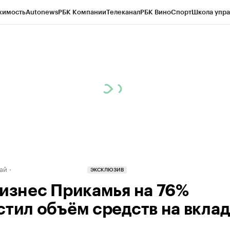
жимость
Autonews
РБК Компании
Телеканал
РБК Вино
Спорт
Школа упра
д
Стиль
Крипто
РБК Бизнес-среда
Дискуссионный клуб
Исследования
К
рагентов
Политика
Экономика
Бизнес
Технологии и медиа
Финансы
Рын
ай
ЭКСКЛЮЗИВ
бизнес Прикамья на 76%
стил объём средств на вкла