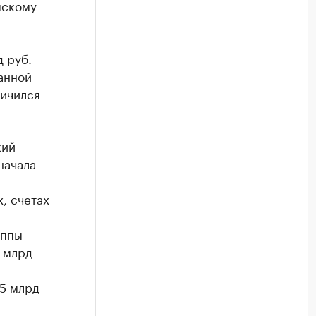
мскому
 руб.
анной
личился
кий
начала
, счетах
уппы
0 млрд
,5 млрд