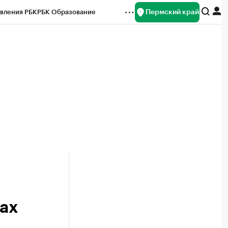
Пермский край
вления РБК
РБК Образование
редитные рейтинги
Франшизы
Газета
ок наличной валюты
дах