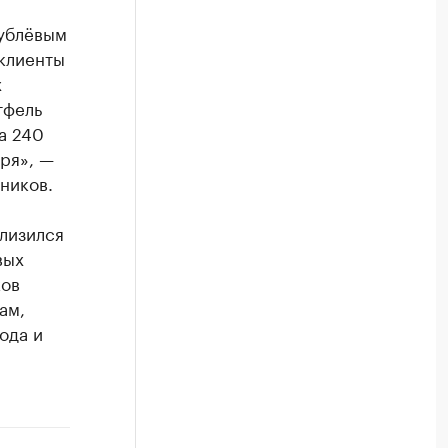
рублёвым
 клиенты
х
тфель
а 240
бря», —
ников.
близился
вых
ков
ам,
ода и