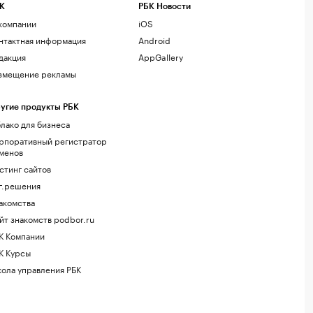
К
РБК Новости
компании
iOS
нтактная информация
Android
дакция
AppGallery
змещение рекламы
угие продукты РБК
лако для бизнеса
рпоративный регистратор
менов
стинг сайтов
г.решения
акомства
йт знакомств podbor.ru
К Компании
К Курсы
ола управления РБК