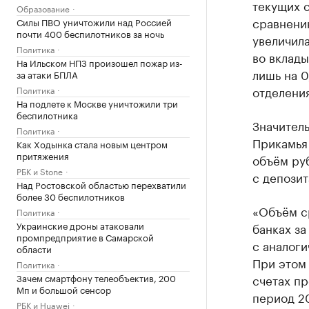
текущих с
Образование
сравнени
Силы ПВО уничтожили над Россией
почти 400 беспилотников за ночь
увеличила
Политика
во вклады
На Ильском НПЗ произошел пожар из-
лишь на 0
за атаки БПЛА
отделения
Политика
На подлете к Москве уничтожили три
беспилотника
Значител
Политика
Прикамья 
Как Ходынка стала новым центром
притяжения
объём руб
РБК и Stone
с депозит
Над Ростовской областью перехватили
более 30 беспилотников
«Объём с
Политика
Украинские дроны атаковали
банках за
промпредприятие в Самарской
с аналог
области
При этом 
Политика
счетах пр
Зачем смартфону телеобъектив, 200
Мп и большой сенсор
период 20
РБК и Huawei