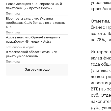
управляю
Новая Зеландия анонсировала 36-й
краю Але
пакет санкций против России
Политика
Bloomberg узнал, что Украина
Отметим, 
пообещала США больше не атаковать
бизнес Пр
КТК
валюте. З
Политика
Axios узнал, что OpenAI замедлила
на 78%, в
разработку ИИ-модели Astra
Технологии и медиа
Интерес 
В Московской области отменили
ракетную опасность
вклад фик
Политика
года общ
(учитываю
Загрузить еще
до востре
инвестиц
ВТБ) выро
руб. Отде
накопител
руб., уве