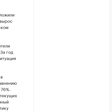
оложили
 вырос
ском
ители
За год
Ситуация
 в
равнению
 76%.
 текущих
чный
тику