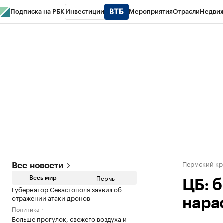
Подписка на РБК
Инвестиции
Мероприятия
Отрасли
Недви
РБК Курсы
РБК Life
Тренды
Визионеры
Национальные проекты
Горо
Спецпроекты СПб
Конференции СПб
Спецпроекты
Проверка конт
Пермский кр
Все новости
Пермь
Весь мир
ЦБ: 
Губернатор Севастополя заявил об
отражении атаки дронов
нара
Политика
Больше прогулок, свежего воздуха и