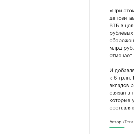
«При этом
депозитам
ВТБ в цел
рублёвых 
сбережен
млрд руб.
отмечает
И добавля
к 6 трлн.
вкладов р
связан в 
которые 
составляю
Авторы
Теги