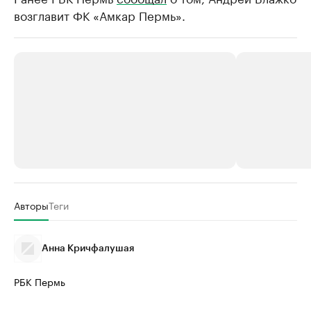
возглавит ФК «Амкар Пермь».
РБК Компании
РБК Компании
Авторы
Теги
Крупнейшие производители и
Страховые к
продавцы медийной продукции
присутствую
Анна Кричфалушая
Ознакомьтесь с информацией в каталоге
Посмотрите в ката
РБК Пермь