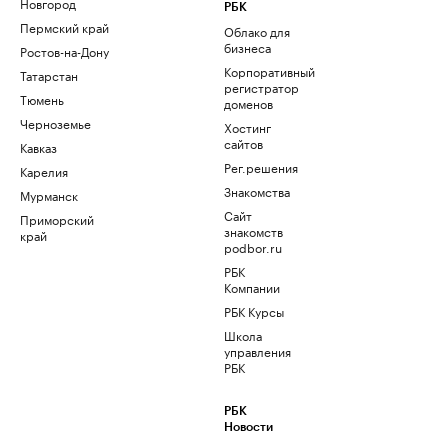
Новгород
РБК
Пермский край
Облако для
бизнеса
Ростов-на-Дону
Корпоративный
Татарстан
регистратор
Тюмень
доменов
Черноземье
Хостинг
сайтов
Кавказ
Рег.решения
Карелия
Знакомства
Мурманск
Сайт
Приморский
знакомств
край
podbor.ru
РБК
Компании
РБК Курсы
Школа
управления
РБК
РБК
Новости