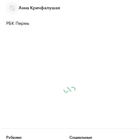
продавцы медийной продукции
присутствую
Анна Кричфалушая
Ознакомьтесь с информацией в каталоге
Посмотрите в ката
РБК Пермь
Рубрики
Социальные