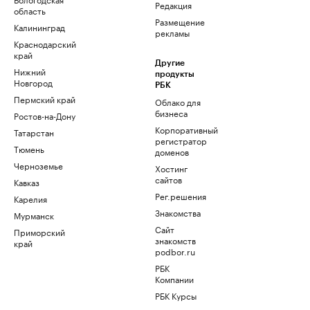
Редакция
область
Размещение
Калининград
рекламы
Краснодарский
край
Другие
Нижний
продукты
Новгород
РБК
Пермский край
Облако для
бизнеса
Ростов-на-Дону
Корпоративный
Татарстан
регистратор
Тюмень
доменов
Черноземье
Хостинг
сайтов
Кавказ
Рег.решения
Карелия
Знакомства
Мурманск
Сайт
Приморский
знакомств
край
podbor.ru
РБК
Компании
РБК Курсы