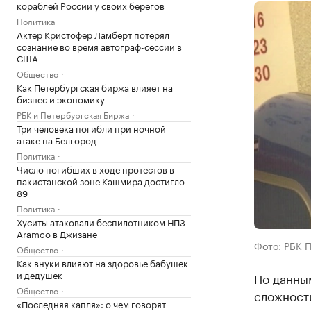
кораблей России у своих берегов
Политика
Актер Кристофер Ламберт потерял
сознание во время автограф-сессии в
США
Общество
Как Петербургская биржа влияет на
бизнес и экономику
РБК и Петербургская Биржа
Три человека погибли при ночной
атаке на Белгород
Политика
Число погибших в ходе протестов в
пакистанской зоне Кашмира достигло
89
Политика
Хуситы атаковали беспилотником НПЗ
Aramco в Джизане
Фото: РБК 
Общество
Как внуки влияют на здоровье бабушек
и дедушек
По данны
Общество
сложности
«Последняя капля»: о чем говорят