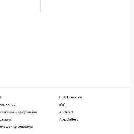
К
РБК Новости
компании
iOS
нтактная информация
Android
дакция
AppGallery
змещение рекламы