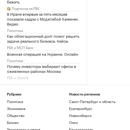
бежать
Подписка на РБК
В Иране впервые за пять месяцев
показали кадры с Моджтабой Хаменеи.
Видео
Политика
Как облигационный долг помог решить
задачи реального бизнеса. Кейсы
РБК и МСП Банк
Военная операция на Украине. Онлайн
Политика
Почему инвесторы выбирают офисы в
оживленных районах Москвы
РБК и Upside
Загрузить еще
Рубрики
Новости регионов
Политика
Санкт-Петербург и область
Экономика
Екатеринбург
Общество
Новосибирск
Бизнес
Омск
Технологии и медиа
Башкортостан