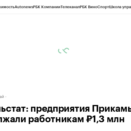
жимость
Autonews
РБК Компании
Телеканал
РБК Вино
Спорт
Школа упра
д
Стиль
Крипто
РБК Бизнес-среда
Дискуссионный клуб
Исследования
К
рагентов
Политика
Экономика
Бизнес
Технологии и медиа
Финансы
Рын
ай
ьстат: предприятия Прикам
лжали работникам ₽1,3 млн