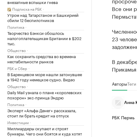
просроче
внезапные вспышки гнева
Все они 
Подписка на РБК
Утром над Татарстаном и Башкирией
Пермьста
сбили 12 беспилотников
Политика
Численно
Творчество Бэнкси обошлось
23 челове
налогоплательщикам Британии в $202
тыс.
задолженн
Общество
Как сохранить средства во времена
В декабр
нестабильности рынков
Прикамья 
РБК и Сбер
В Баренцевом море нашли затонувшее
в 1942 году немецкое судно. Видео
Авторы
Теги
Общество
Daily Mail узнала о плане «королевских
похорон» экс-принца Эндрю
Анна 
Политика
Эксперт «Альфа-Денег» рассказала,
стоит ли брать кредит на отпуск
РБК Пермь
Инвестиции
Миллиардеры скупают и строят
бункеры. Чего они боятся и куда хотят