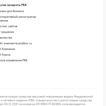
угие продукты РБК
лако для бизнеса
рпоративный регистратор
менов
стинг сайтов
г.решения
акомства
йт знакомств podbor.ru
К Компании
К Курсы
ола управления РБК
регистрации средства массовой информации выдано Федеральной
и сетевого издания «РБК» (свидетельство о регистрации средства
ор) 03.12.2021 за номером ЭЛ №ФС77-82385) сопровождаются