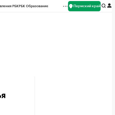
Пермский край
вления РБК
РБК Образование
редитные рейтинги
Франшизы
Газета
ок наличной валюты
ья