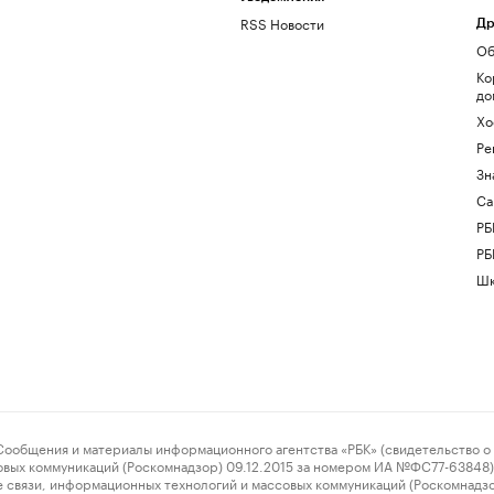
RSS Новости
Др
Об
Ко
до
Хо
Ре
Зн
Са
РБ
РБ
Шк
ения и материалы информационного агентства «РБК» (свидетельство о 
овых коммуникаций (Роскомнадзор) 09.12.2015 за номером ИА №ФС77-63848) 
 связи, информационных технологий и массовых коммуникаций (Роскомнадз