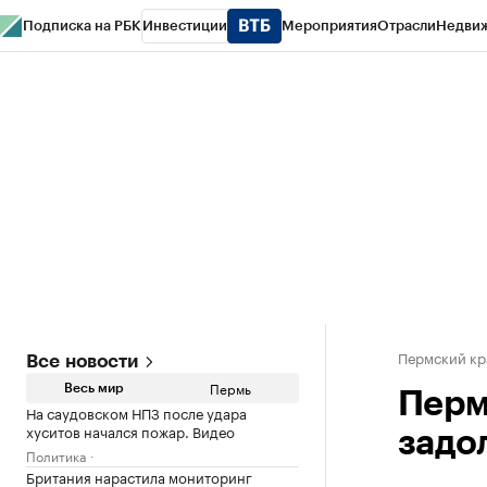
Подписка на РБК
Инвестиции
Мероприятия
Отрасли
Недви
РБК Курсы
РБК Life
Тренды
Визионеры
Национальные проекты
Горо
Спецпроекты СПб
Конференции СПб
Спецпроекты
Проверка конт
Пермский кр
Все новости
Пермь
Весь мир
Перм
На саудовском НПЗ после удара
хуситов начался пожар. Видео
задо
Политика
Британия нарастила мониторинг