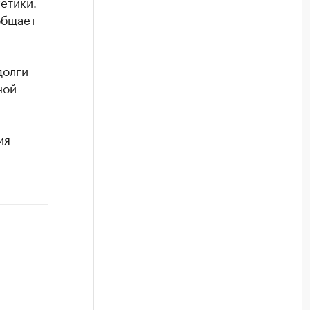
етики.
общает
долги —
ной
ия