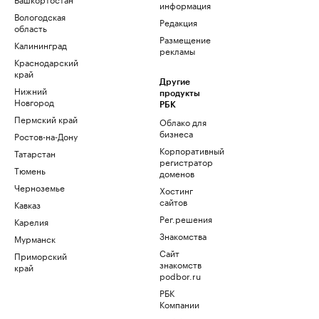
информация
Вологодская
Редакция
область
Размещение
Калининград
рекламы
Краснодарский
край
Другие
Нижний
продукты
Новгород
РБК
Пермский край
Облако для
бизнеса
Ростов-на-Дону
Корпоративный
Татарстан
регистратор
Тюмень
доменов
Черноземье
Хостинг
сайтов
Кавказ
Рег.решения
Карелия
Знакомства
Мурманск
Сайт
Приморский
знакомств
край
podbor.ru
РБК
Компании