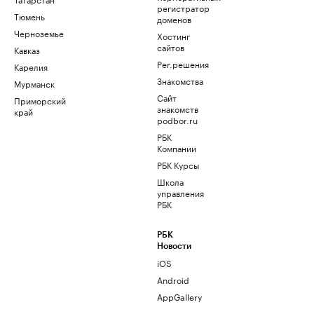
регистратор
Тюмень
доменов
Черноземье
Хостинг
сайтов
Кавказ
Рег.решения
Карелия
Знакомства
Мурманск
Сайт
Приморский
знакомств
край
podbor.ru
РБК
Компании
РБК Курсы
Школа
управления
РБК
РБК
Новости
iOS
Android
AppGallery