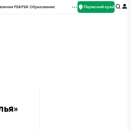
Пермский край
вления РБК
РБК Образование
редитные рейтинги
Франшизы
Газета
ок наличной валюты
лья»