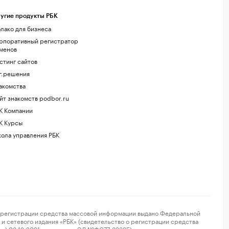
угие продукты РБК
лако для бизнеса
рпоративный регистратор
менов
стинг сайтов
г.решения
акомства
йт знакомств podbor.ru
К Компании
К Курсы
ола управления РБК
регистрации средства массовой информации выдано Федеральной
и сетевого издания «РБК» (свидетельство о регистрации средства
ор) 03.12.2021 за номером ЭЛ №ФС77-82385) сопровождаются