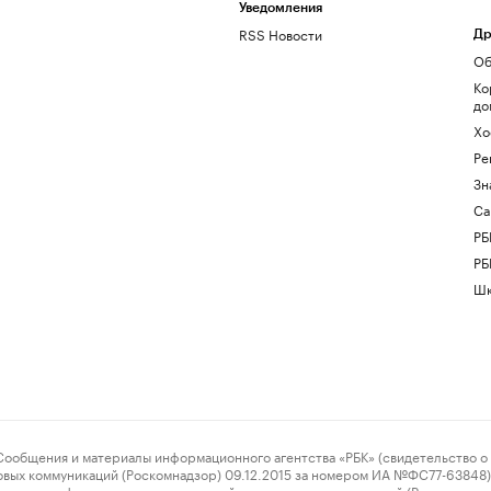
Уведомления
RSS Новости
Др
Об
Ко
до
Хо
Ре
Зн
Са
РБ
РБ
Шк
ения и материалы информационного агентства «РБК» (свидетельство о 
овых коммуникаций (Роскомнадзор) 09.12.2015 за номером ИА №ФС77-63848) 
 связи, информационных технологий и массовых коммуникаций (Роскомнадз