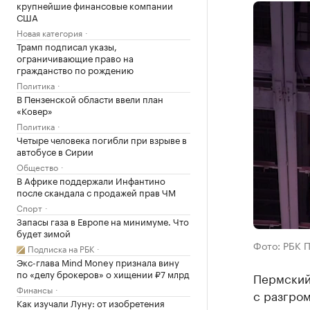
крупнейшие финансовые компании
США
Новая категория
Трамп подписал указы,
ограничивающие право на
гражданство по рождению
Политика
В Пензенской области ввели план
«Ковер»
Политика
Четыре человека погибли при взрыве в
автобусе в Сирии
Общество
В Африке поддержали Инфантино
после скандала с продажей прав ЧМ
Спорт
Запасы газа в Европе на минимуме. Что
будет зимой
Фото: РБК 
Подписка на РБК
Экс-глава Mind Money признала вину
по «делу брокеров» о хищении ₽7 млрд
Пермский
Финансы
с разгро
Как изучали Луну: от изобретения