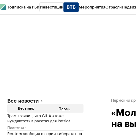
Подписка на РБК
Инвестиции
Мероприятия
Отрасли
Недви
РБК Курсы
РБК Life
Тренды
Визионеры
Национальные проекты
Горо
Спецпроекты СПб
Конференции СПб
Спецпроекты
Проверка конт
Пермский кр
Все новости
Пермь
Весь мир
«Мол
Трамп заявил, что США «тоже
нуждаются» в ракетах для Patriot
на в
Политика
Reuters сообщил о серии кибератак на