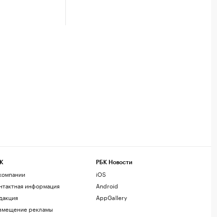
К
РБК Новости
компании
iOS
нтактная информация
Android
дакция
AppGallery
змещение рекламы