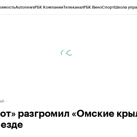
жимость
Autonews
РБК Компании
Телеканал
РБК Вино
Спорт
Школа упра
д
Стиль
Крипто
РБК Бизнес-среда
Дискуссионный клуб
Исследования
К
рагентов
Политика
Экономика
Бизнес
Технологии и медиа
Финансы
Рын
ай
от» разгромил «Омские кры
ыезде