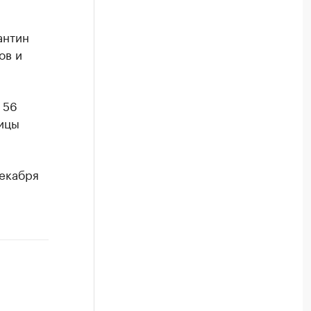
антин
ов и
 56
ицы
екабря