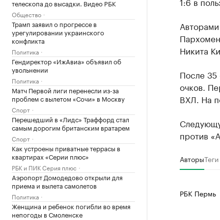
1:6 в пол
телескопа до высадки. Видео РБК
Общество
Трамп заявил о прогрессе в
Авторами
урегулировании украинского
Пархомен
конфликта
Никита Ки
Политика
Гендиректор «ИжАвиа» объявил об
увольнении
После 35
Политика
очков. П
Матч Первой лиги перенесли из-за
ВХЛ. На п
проблем с вылетом «Сочи» в Москву
Спорт
Перешедший в «Лидс» Траффорд стал
Следующу
самым дорогим британским вратарем
против «А
Спорт
Как устроены приватные террасы в
квартирах «Серии плюс»
Авторы
Теги
РБК и ПИК Серия плюс
Аэропорт Домодедово открыли для
приема и вылета самолетов
РБК Пермь
Политика
Женщина и ребенок погибли во время
непогоды в Смоленске