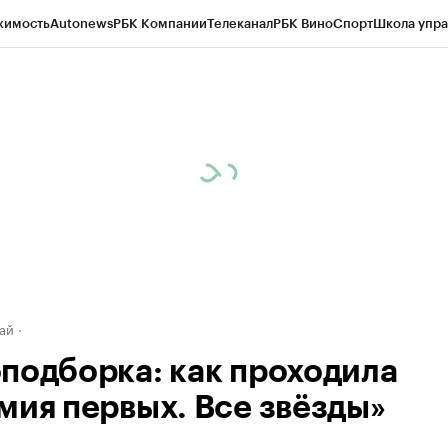
жимость
Autonews
РБК Компании
Телеканал
РБК Вино
Спорт
Школа упра
д
Стиль
Крипто
РБК Бизнес-среда
Дискуссионный клуб
Исследования
К
рагентов
Политика
Экономика
Бизнес
Технологии и медиа
Финансы
Рын
ай
подборка: как проходила
мия первых. Все звёзды»