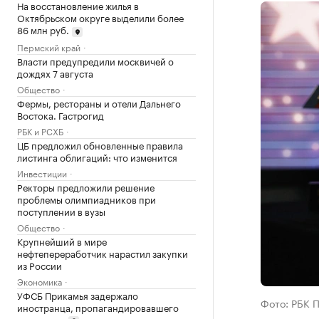
На восстановление жилья в
Октябрьском округе выделили более
86 млн руб.
Пермский край
Власти предупредили москвичей о
дождях 7 августа
Общество
Фермы, рестораны и отели Дальнего
Востока. Гастрогид
РБК и РСХБ
ЦБ предложил обновленные правила
листинга облигаций: что изменится
Инвестиции
Ректоры предложили решение
проблемы олимпиадников при
поступлении в вузы
Общество
Крупнейший в мире
нефтепереработчик нарастил закупки
из России
Экономика
УФСБ Прикамья задержало
Фото: РБК 
иностранца, пропагандировавшего
терроризм