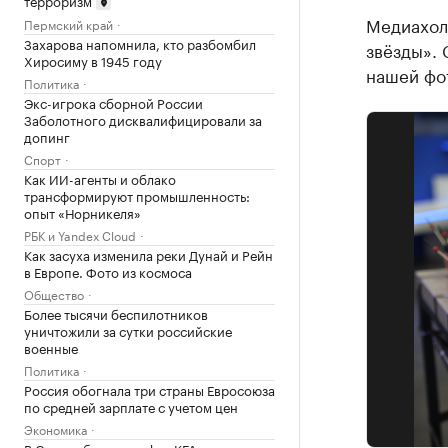
Медиахол
Пермский край
Захарова напомнила, кто разбомбил
звёзды».
Хиросиму в 1945 году
нашей фо
Политика
Экс-игрока сборной России
Заболотного дисквалифицировали за
допинг
Спорт
Как ИИ-агенты и облако
трансформируют промышленность:
опыт «Норникеля»
РБК и Yandex Cloud
Как засуха изменила реки Дунай и Рейн
в Европе. Фото из космоса
Общество
Более тысячи беспилотников
уничтожили за сутки российские
военные
Политика
Россия обогнала три страны Евросоюза
по средней зарплате с учетом цен
Экономика