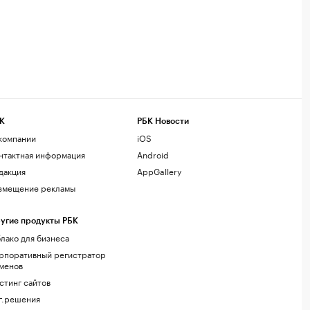
К
РБК Новости
компании
iOS
нтактная информация
Android
дакция
AppGallery
змещение рекламы
угие продукты РБК
лако для бизнеса
рпоративный регистратор
менов
стинг сайтов
г.решения