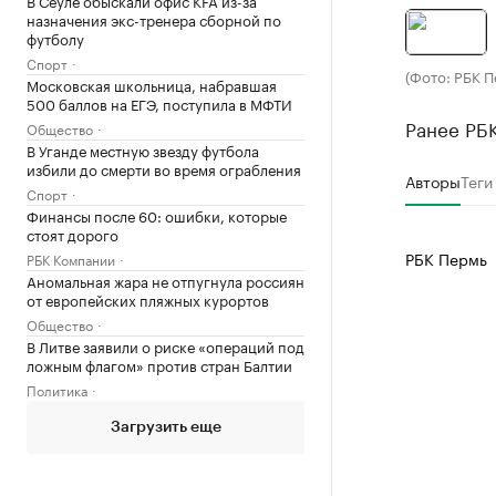
В Сеуле обыскали офис KFA из-за
назначения экс-тренера сборной по
футболу
Спорт
(Фото: РБК П
Московская школьница, набравшая
500 баллов на ЕГЭ, поступила в МФТИ
Ранее РБ
Общество
В Уганде местную звезду футбола
избили до смерти во время ограбления
Авторы
Теги
Спорт
Финансы после 60: ошибки, которые
стоят дорого
РБК Пермь
РБК Компании
Аномальная жара не отпугнула россиян
от европейских пляжных курортов
Общество
В Литве заявили о риске «операций под
ложным флагом» против стран Балтии
Политика
Загрузить еще