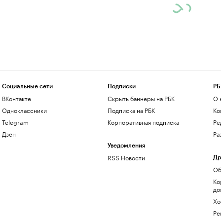
Социальные сети
Подписки
РБ
ВКонтакте
Скрыть баннеры на РБК
О 
Одноклассники
Подписка на РБК
Ко
Telegram
Корпоративная подписка
Ре
Дзен
Ра
Уведомления
RSS Новости
Др
Об
Ко
до
Хо
Ре