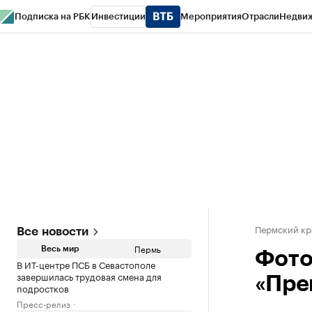
Подписка на РБК
Инвестиции
Мероприятия
Отрасли
Недви
РБК Курсы
РБК Life
Тренды
Визионеры
Национальные проекты
Горо
Спецпроекты СПб
Конференции СПб
Спецпроекты
Проверка конт
Пермский кр
Все новости
Пермь
Весь мир
Фото
В ИТ-центре ПСБ в Севастополе
завершилась трудовая смена для
«Пре
подростков
Пресс-релиз