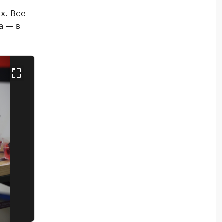
х. Все
а — в