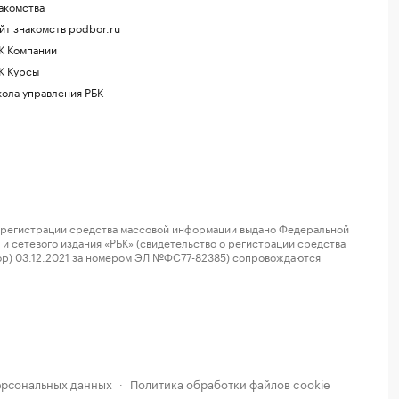
акомства
йт знакомств podbor.ru
К Компании
К Курсы
ола управления РБК
регистрации средства массовой информации выдано Федеральной
и сетевого издания «РБК» (свидетельство о регистрации средства
ор) 03.12.2021 за номером ЭЛ №ФС77-82385) сопровождаются
ерсональных данных
Политика обработки файлов cookie
·