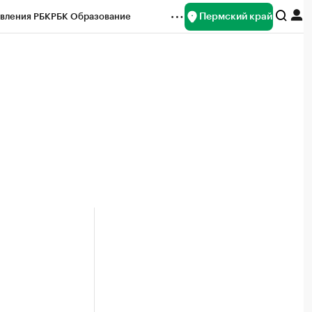
Пермский край
вления РБК
РБК Образование
редитные рейтинги
Франшизы
Газета
ок наличной валюты