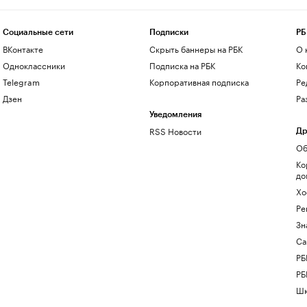
Социальные сети
Подписки
РБ
ВКонтакте
Скрыть баннеры на РБК
О 
Одноклассники
Подписка на РБК
Ко
Telegram
Корпоративная подписка
Ре
Дзен
Ра
Уведомления
RSS Новости
Др
Об
Ко
до
Хо
Ре
Зн
Са
РБ
РБ
Шк