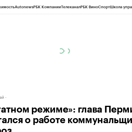
жимость
Autonews
РБК Компании
Телеканал
РБК Вино
Спорт
Школа упра
д
Стиль
Крипто
РБК Бизнес-среда
Дискуссионный клуб
Исследования
К
рагентов
Политика
Экономика
Бизнес
Технологии и медиа
Финансы
Рын
ай
татном режиме»: глава Перм
тался о работе коммунальщ
роз