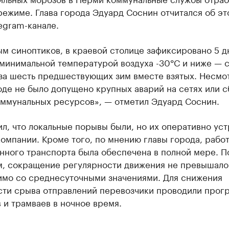
ежиме. Глава города Эдуард Соснин отчитался об эт
egram-канале.
м синоптиков, в краевой столице зафиксировано 5 д
минимальной температурой воздуха -30°С и ниже — с
 за шесть предшествующих зим вместе взятых. Несмо
оде не было допущено крупных аварий на сетях или с
оммунальных ресурсов», — отметил Эдуард Соснин.
л, что локальные порывы были, но их оперативно ус
омпании. Кроме того, по мнению главы города, рабо
нного транспорта была обеспечена в полной мере. П
м, сокращение регулярности движения не превышало
имо со среднесуточными значениями. Для снижения
сти срыва отправлений перевозчики проводили прог
 и трамваев в ночное время.