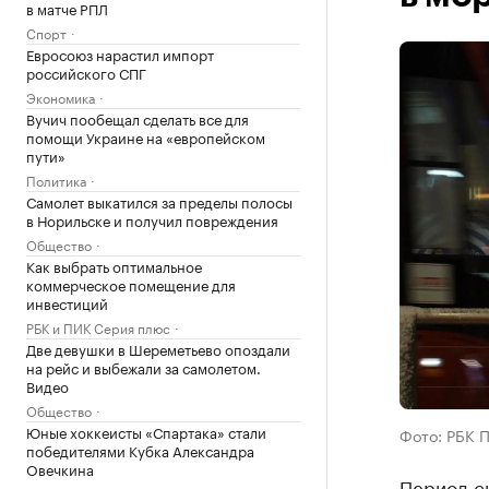
в матче РПЛ
Спорт
Евросоюз нарастил импорт
российского СПГ
Экономика
Вучич пообещал сделать все для
помощи Украине на «европейском
пути»
Политика
Самолет выкатился за пределы полосы
в Норильске и получил повреждения
Общество
Как выбрать оптимальное
коммерческое помещение для
инвестиций
РБК и ПИК Серия плюс
Две девушки в Шереметьево опоздали
на рейс и выбежали за самолетом.
Видео
Общество
Юные хоккеисты «Спартака» стали
Фото: РБК 
победителями Кубка Александра
Овечкина
Период с