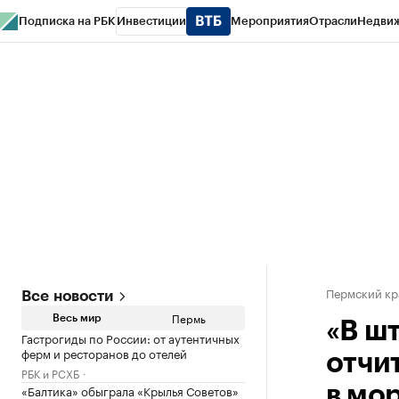
Подписка на РБК
Инвестиции
Мероприятия
Отрасли
Недви
РБК Курсы
РБК Life
Тренды
Визионеры
Национальные проекты
Горо
Спецпроекты СПб
Конференции СПб
Спецпроекты
Проверка конт
Пермский кр
Все новости
Пермь
Весь мир
«В ш
Гастрогиды по России: от аутентичных
ферм и ресторанов до отелей
отчи
РБК и РСХБ
«Балтика» обыграла «Крылья Советов»
в мо