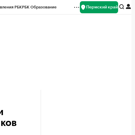
Пермский край
вления РБК
РБК Образование
редитные рейтинги
Франшизы
Газета
ок наличной валюты
и
иков