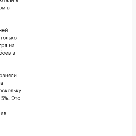
ом в
ней
только
тря на
боев в
траняли
та
оскольку
 5%. Это
рев