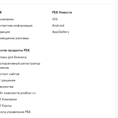
К
РБК Новости
компании
iOS
нтактная информация
Android
дакция
AppGallery
змещение рекламы
угие продукты РБК
лако для бизнеса
рпоративный регистратор
менов
стинг сайтов
г.решения
акомства
йт знакомств podbor.ru
К Компании
К Курсы
ола управления РБК