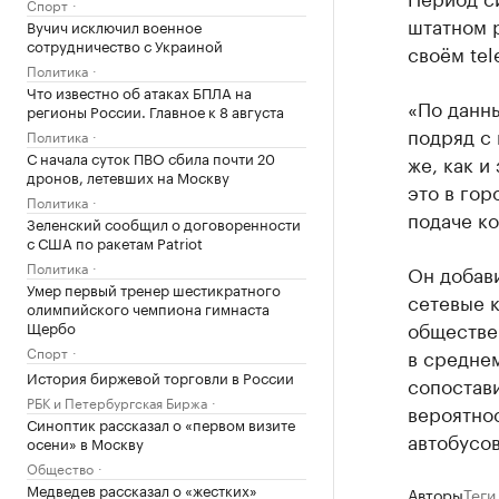
Спорт
штатном р
Вучич исключил военное
сотрудничество с Украиной
своём tel
Политика
Что известно об атаках БПЛА на
«По данны
регионы России. Главное к 8 августа
подряд с 
Политика
С начала суток ПВО сбила почти 20
же, как и
дронов, летевших на Москву
это в гор
Политика
подаче к
Зеленский сообщил о договоренности
с США по ракетам Patriot
Политика
Он добави
Умер первый тренер шестикратного
сетевые к
олимпийского чемпиона гимнаста
обществе
Щербо
Спорт
в средне
История биржевой торговли в России
сопостав
РБК и Петербургская Биржа
вероятно
Синоптик рассказал о «первом визите
автобусов
осени» в Москву
Общество
Медведев рассказал о «жестких»
Авторы
Теги