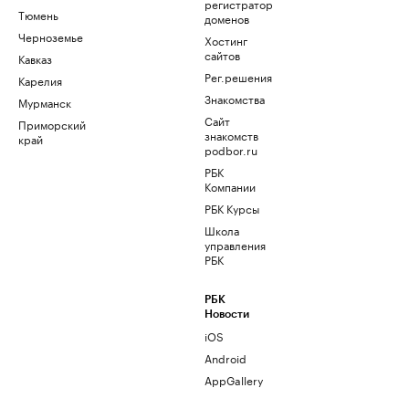
регистратор
Тюмень
доменов
Черноземье
Хостинг
сайтов
Кавказ
Рег.решения
Карелия
Знакомства
Мурманск
Сайт
Приморский
знакомств
край
podbor.ru
РБК
Компании
РБК Курсы
Школа
управления
РБК
РБК
Новости
iOS
Android
AppGallery