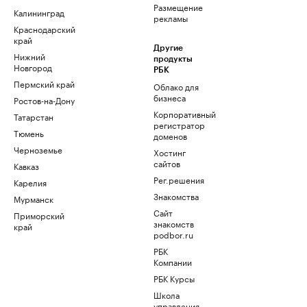
Размещение
Калининград
рекламы
Краснодарский
край
Другие
Нижний
продукты
Новгород
РБК
Пермский край
Облако для
бизнеса
Ростов-на-Дону
Корпоративный
Татарстан
регистратор
Тюмень
доменов
Черноземье
Хостинг
сайтов
Кавказ
Рег.решения
Карелия
Знакомства
Мурманск
Сайт
Приморский
знакомств
край
podbor.ru
РБК
Компании
РБК Курсы
Школа
управления