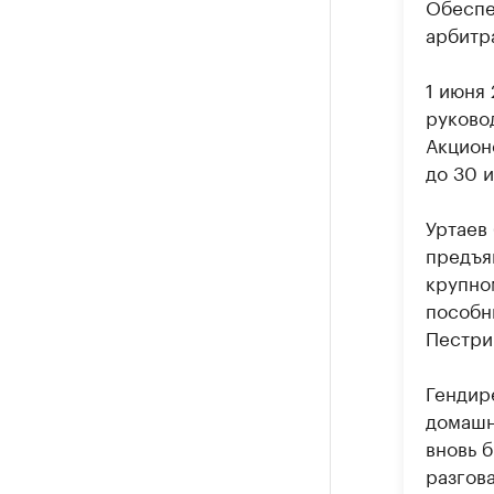
Обеспе
арбитр
1 июня 
руково
Акцион
до 30 и
Уртаев
предъя
крупном
пособни
Пестри
Гендир
домашн
вновь б
разгов