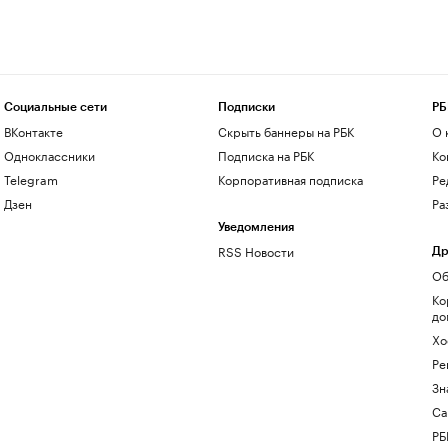
Социальные сети
Подписки
РБ
ВКонтакте
Скрыть баннеры на РБК
О 
Одноклассники
Подписка на РБК
Ко
Telegram
Корпоративная подписка
Ре
Дзен
Ра
Уведомления
RSS Новости
Др
Об
Ко
до
Хо
Ре
Зн
Са
РБ