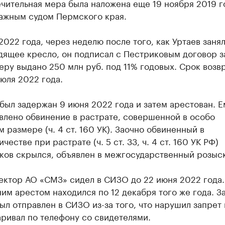
чительная мера была наложена еще 19 ноября 2019 г
ажным судом Пермского края.
2022 года, через неделю после того, как Уртаев заня
дящее кресло, он подписал с Пестриковым договор з
еру выдано 250 млн руб. под 11% годовых. Срок возв
юля 2022 года.
 был задержан 9 июня 2022 года и затем арестован. Е
влено обвинение в растрате, совершенной в особо
 размере (ч. 4 ст. 160 УК). Заочно обвиненный в
честве при растрате (ч. 5 ст. 33, ч. 4 ст. 160 УК РФ)
ков скрылся, объявлен в межгосударственный розыск
ектор АО «СМЗ» сидел в СИЗО до 22 июня 2022 года.
им арестом находился по 12 декабря того же года. З
ыл отправлен в СИЗО из-за того, что нарушил запрет 
аривал по телефону со свидетелями.