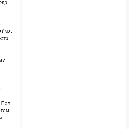
ода
л
айма.
рата —
му
.
 Под
атем
и