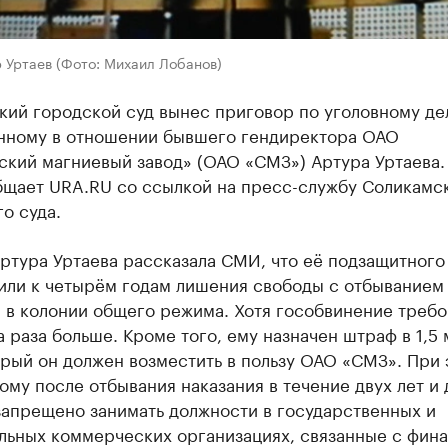
 Уртаев (Фото: Михаил Лобанов)
ий городской суд вынес приговор по уголовному де
нному в отношении бывшего гендиректора ОАО
ский магниевый завод» (ОАО «СМЗ») Артура Уртаева.
бщает URA.RU со ссылкой на пресс-службу Соликамс
о суда.
ртура Уртаева рассказала СМИ, что её подзащитного
или к четырём годам лишения свободы с отбыванием
 в колонии общего режима. Хотя гособвинение требо
а раза больше. Кроме того, ему назначен штраф в 1,5 
орый он должен возместить в пользу ОАО «СМЗ». При
му после отбывания наказания в течение двух лет и 
запрещено занимать должности в государственных и
льных коммерческих организациях, связанные с фина