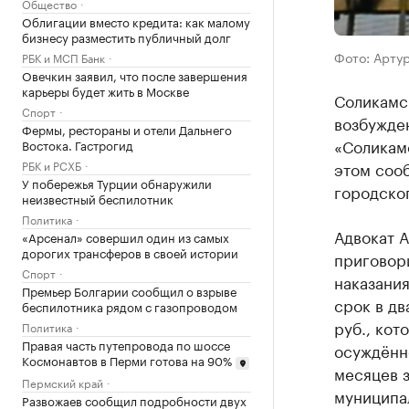
Общество
Облигации вместо кредита: как малому
бизнесу разместить публичный долг
Фото: Артур
РБК и МСП Банк
Овечкин заявил, что после завершения
карьеры будет жить в Москве
Соликамск
Спорт
возбужде
Фермы, рестораны и отели Дальнего
«Соликам
Востока. Гастрогид
РБК и РСХБ
этом соо
У побережья Турции обнаружили
городског
неизвестный беспилотник
Политика
Адвокат А
«Арсенал» совершил один из самых
дорогих трансферов в своей истории
приговор
Спорт
наказания
Премьер Болгарии сообщил о взрыве
срок в дв
беспилотника рядом с газопроводом
руб., кот
Политика
Правая часть путепровода по шоссе
осуждённо
Космонавтов в Перми готова на 90%
месяцев 
Пермский край
муниципа
Развожаев сообщил подробности двух