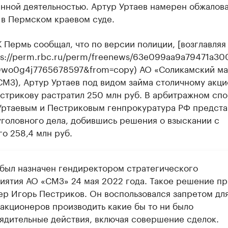
нной деятельностью. Артур Уртаев намерен обжалова
 в Пермском краевом суде.
 Пермь сообщал, что по версии полиции, [возглавляя
tps://perm.rbc.ru/perm/freenews/63e099aa9a79471a3
q0wo0g4j7765678597&from=copy) АО «Соликамский м
СМЗ), Артур Уртаев под видом займа столичному акц
стрикову растратил 250 млн руб. В арбитражном сп
Уртаевым и Пестриковым генпрокуратура РФ предста
уголовного дела, добившись решения о взыскании с
о 258,4 млн руб.
 был назначен гендиректором стратегического
иятия АО «СМЗ» 24 мая 2022 года. Такое решение пр
ер Игорь Пестриков. Он воспользовался запретом дл
 акционеров производить какие бы то ни было
ядительные действия, включая совершение сделок.