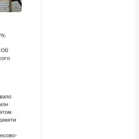
лу,
 Об
кого
вало
млн
 этом
девяти
нсово-