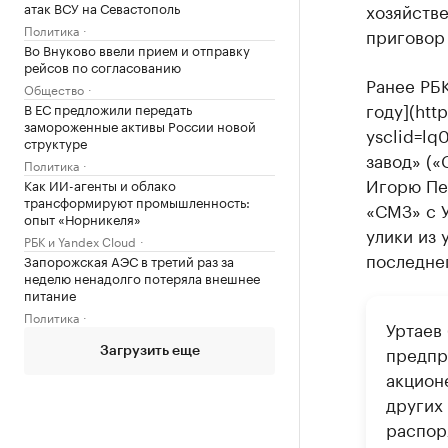
атак ВСУ на Севастополь
хозяйстве
Политика
приговор
Во Внуково ввели прием и отправку
рейсов по согласованию
Ранее РБК
Общество
году](ht
В ЕС предложили передать
замороженные активы России новой
ysclid=l
структуре
завод» («
Политика
Игорю Пе
Как ИИ-агенты и облако
трансформируют промышленность:
«СМЗ» с 
опыт «Норникеля»
улики из 
РБК и Yandex Cloud
последнег
Запорожская АЭС в третий раз за
неделю ненадолго потеряла внешнее
питание
Политика
Уртаев
предпр
Загрузить еще
акцион
других
распор