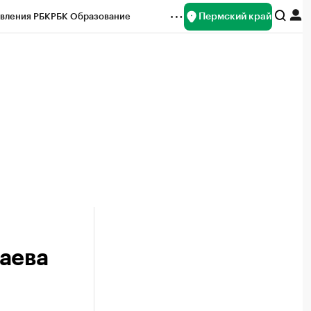
Пермский край
вления РБК
РБК Образование
редитные рейтинги
Франшизы
Газета
ок наличной валюты
аева