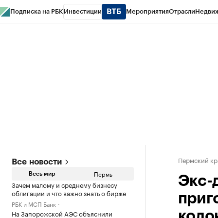
Подписка на РБК
Инвестиции
Мероприятия
Отрасли
Недви
РБК Курсы
РБК Life
Тренды
Визионеры
Национальные проекты
Горо
Спецпроекты СПб
Конференции СПб
Спецпроекты
Проверка конт
Пермский кр
Все новости
Пермь
Весь мир
Экс-
Зачем малому и среднему бизнесу
облигации и что важно знать о бирже
приг
РБК и МСП Банк
На Запорожской АЭС объяснили
коло