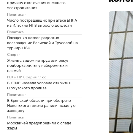
причину отключения внешнего
электропитания
Политика
Число пострадавших при атаке БПЛА
на Ильский НПЗ выросло до шести
Политика
Плющенко назвал радостью
возвращение Валиевой и Трусовой на
турниры ISU
Спорт
Жизнь с видом на пруд или реку:
подборка жилья у набережных и
пляжей
РБК и ПИК Серия плюс
В КСИР назвали условие открытия
Ормузского пролива
Политика
В Брянской области при обстреле
Новенького тяжело ранили пожилую
женщину
Политика
Москвичей предупредили о спаде
жары