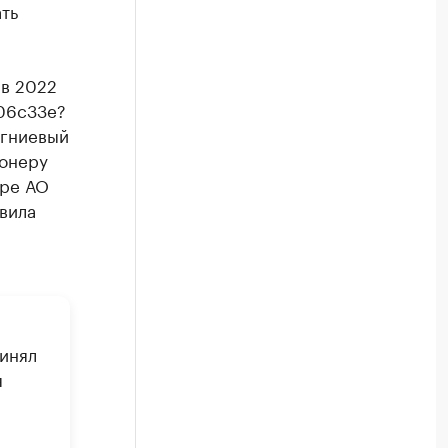
ть
 в 2022
006c33e?
агниевый
ионеру
оре АО
вила
инял
я