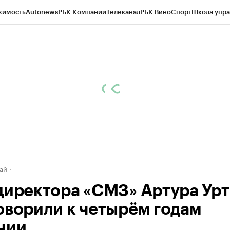
жимость
Autonews
РБК Компании
Телеканал
РБК Вино
Спорт
Школа упра
д
Стиль
Крипто
РБК Бизнес-среда
Дискуссионный клуб
Исследования
К
рагентов
Политика
Экономика
Бизнес
Технологии и медиа
Финансы
Рын
ай
директора «СМЗ» Артура Урт
оворили к четырём годам
нии