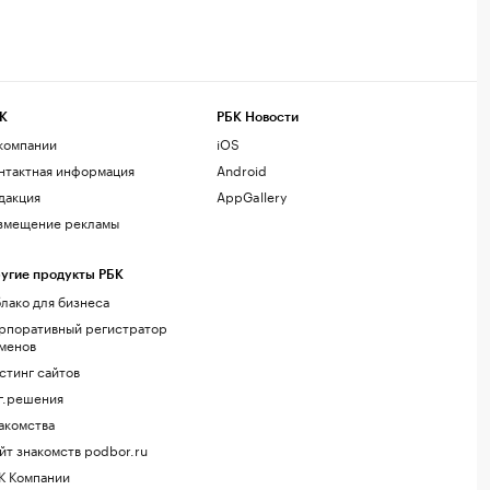
К
РБК Новости
компании
iOS
нтактная информация
Android
дакция
AppGallery
змещение рекламы
угие продукты РБК
лако для бизнеса
рпоративный регистратор
менов
стинг сайтов
г.решения
акомства
йт знакомств podbor.ru
К Компании