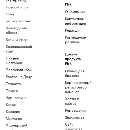
РБК
Новосибирск
О компании
Омск
Контактная
Башкортостан
информация
Вологодская
Редакция
область
Размещение
Калининград
рекламы
Краснодарский
край
Другие
Нижний
продукты
Новгород
РБК
Пермский край
Облако для
бизнеса
Ростов-на-Дону
Корпоративный
Татарстан
регистратор
Тюмень
доменов
Черноземье
Хостинг
сайтов
Кавказ
Рег.решения
Карелия
Знакомства
Мурманск
Сайт
Приморский
знакомств
край