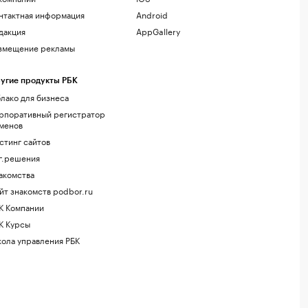
нтактная информация
Android
дакция
AppGallery
змещение рекламы
угие продукты РБК
лако для бизнеса
рпоративный регистратор
менов
стинг сайтов
г.решения
акомства
йт знакомств podbor.ru
К Компании
К Курсы
ола управления РБК