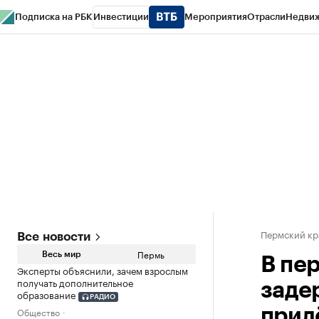
Подписка на РБК
Инвестиции
Мероприятия
Отрасли
Недви
РБК Курсы
РБК Life
Тренды
Визионеры
Национальные проекты
Горо
Спецпроекты СПб
Конференции СПб
Спецпроекты
Проверка конт
Пермский кр
Все новости
Пермь
Весь мир
В пе
Эксперты объяснили, зачем взрослым
получать дополнительное
заде
образование
РАДИО
Общество
прил