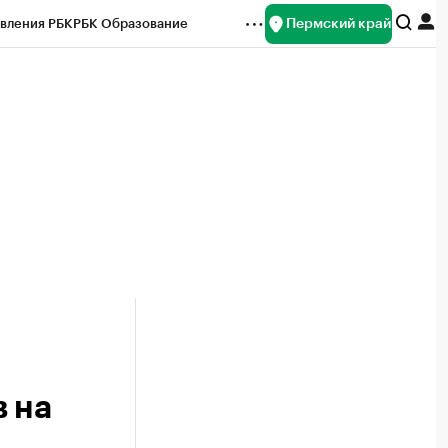
Пермский край
вления РБК
РБК Образование
редитные рейтинги
Франшизы
Газета
ок наличной валюты
 на