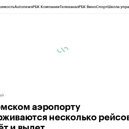
жимость
Autonews
РБК Компании
Телеканал
РБК Вино
Спорт
Школа упра
д
Стиль
Крипто
РБК Бизнес-среда
Дискуссионный клуб
Исследования
К
рагентов
Политика
Экономика
Бизнес
Технологии и медиа
Финансы
Рын
ай
рмском аэропорту
рживаются несколько рейсов
ёт и вылет