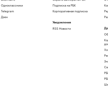
Одноклассники
Подписка на РБК
Ко
Telegram
Корпоративная подписка
Ре
Дзен
Ра
Уведомления
RSS Новости
Др
Об
Ко
до
Хо
Ре
Зн
Са
РБ
РБ
Шк