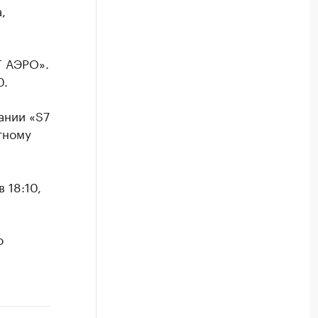
,
Т АЭРО».
0.
ании «S7
ётному
 18:10,
о