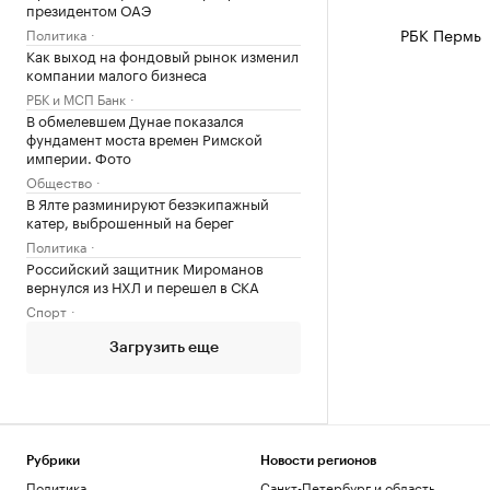
президентом ОАЭ
РБК Пермь
Политика
Как выход на фондовый рынок изменил
компании малого бизнеса
РБК и МСП Банк
В обмелевшем Дунае показался
фундамент моста времен Римской
империи. Фото
Общество
В Ялте разминируют безэкипажный
катер, выброшенный на берег
Политика
Российский защитник Мироманов
вернулся из НХЛ и перешел в СКА
Спорт
Загрузить еще
Рубрики
Новости регионов
Политика
Санкт-Петербург и область