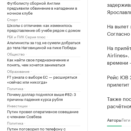
Футболисту сборной Англии
задержива
предъявили обвинение в нападении в
Ярославл
ночном клубе
Спорт
На вылет
Школы с отличием: как изменилось
представление об учебе рядом с домом
Согласно 
РБК и ПИК Серия плюс
Альпинисты за год не сумели добраться
На прилё
до тела Наговициной на пике Победы
Airlines»
Общество
Как найти свое предназначение и
времени —
понять, чем хочется заниматься
Образование
Рейс ЮВ 2
FT узнала о выборе ЕС — расширяться
«сейчас или никогда»
прилетит 
Политика
Почему доллар поднялся выше ₽82: 3
Также пос
причины падения курса рубля
расчётно
Инвестиции
Путин провел оперативное совещание
с членами Совбеза
Авторы
Теги
Политика
Путин поговорил по телефону с