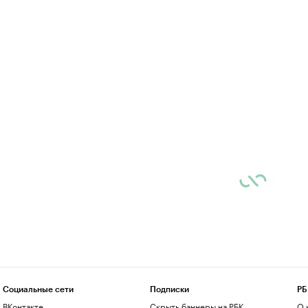
Социальные сети
Подписки
РБ
ВКонтакте
Скрыть баннеры на РБК
О 