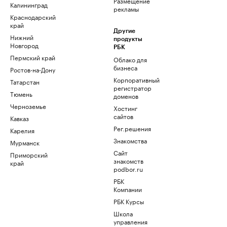
Размещение
Калининград
рекламы
Краснодарский
край
Другие
Нижний
продукты
Новгород
РБК
Пермский край
Облако для
бизнеса
Ростов-на-Дону
Корпоративный
Татарстан
регистратор
Тюмень
доменов
Черноземье
Хостинг
сайтов
Кавказ
Рег.решения
Карелия
Знакомства
Мурманск
Сайт
Приморский
знакомств
край
podbor.ru
РБК
Компании
РБК Курсы
Школа
управления