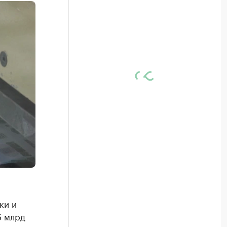
ки и
5 млрд