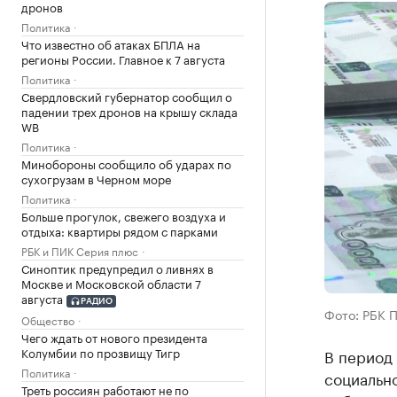
дронов
Политика
Что известно об атаках БПЛА на
регионы России. Главное к 7 августа
Политика
Свердловский губернатор сообщил о
падении трех дронов на крышу склада
WB
Политика
Минобороны сообщило об ударах по
сухогрузам в Черном море
Политика
Больше прогулок, свежего воздуха и
отдыха: квартиры рядом с парками
РБК и ПИК Серия плюс
Синоптик предупредил о ливнях в
Москве и Московской области 7
августа
РАДИО
Фото: РБК 
Общество
Чего ждать от нового президента
Колумбии по прозвищу Тигр
В период 
Политика
социальн
Треть россиян работают не по