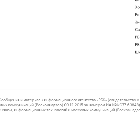
Хо
Ре
Зн
Са
РБ
РБ
Шк
ения и материалы информационного агентства «РБК» (свидетельство о 
овых коммуникаций (Роскомнадзор) 09.12.2015 за номером ИА №ФС77-63848) 
 связи, информационных технологий и массовых коммуникаций (Роскомнадз