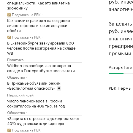
руб. инве
специальности. Как это влияет на
экономику
аналогичн
Подписка на РБК
Как снизить расходы на создание
За девять
личного фонда и какие ловушки
руб. инве
обойти
Подписка на РБК
аналогичн
В Екатеринбурге эвакуировали 800
предприн
человек после возгорания на складе
прямыми 
WB
Политика
Wildberries сообщила о пожаре на
Авторы
Теги
складе в Екатеринбурге после атаки
Общество
В Прикамье объявили режим
РБК Пермь
«Беспилотная опасность»
Пермский край
Число пенсионеров в России
сократилось на 409 тыс. за год
Общество
«Защита от стресса» с доходностью от
40%: куда вложить дивиденды
Подписка на РБК