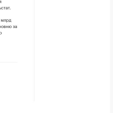
я
стат.
 млрд
ровню за
о