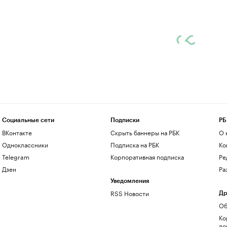
Социальные сети
Подписки
РБ
ВКонтакте
Скрыть баннеры на РБК
О 
Одноклассники
Подписка на РБК
Ко
Telegram
Корпоративная подписка
Ре
Дзен
Ра
Уведомления
RSS Новости
Др
Об
Ко
до