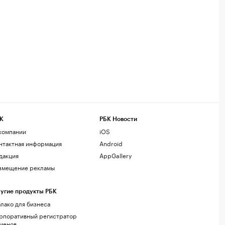
К
РБК Новости
компании
iOS
нтактная информация
Android
дакция
AppGallery
змещение рекламы
угие продукты РБК
лако для бизнеса
рпоративный регистратор
менов