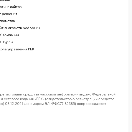
стинг сайтов
г.решения
акомства
йт знакомств podbor.ru
К Компании
К Курсы
ола управления РБК
регистрации средства массовой информации выдано Федеральной
и сетевого издания «РБК» (свидетельство о регистрации средства
ор) 03.12.2021 за номером ЭЛ №ФС77-82385) сопровождаются