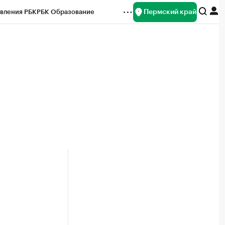
Пермский край
вления РБК
РБК Образование
редитные рейтинги
Франшизы
Газета
ок наличной валюты