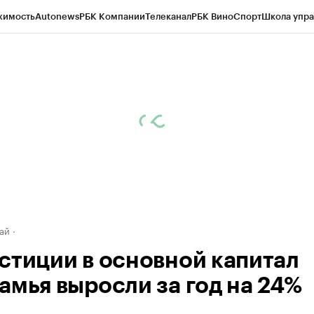
жимость
Autonews
РБК Компании
Телеканал
РБК Вино
Спорт
Школа упра
д
Стиль
Крипто
РБК Бизнес-среда
Дискуссионный клуб
Исследования
К
рагентов
Политика
Экономика
Бизнес
Технологии и медиа
Финансы
Рын
ай
стиции в основной капитал
амья выросли за год на 24%