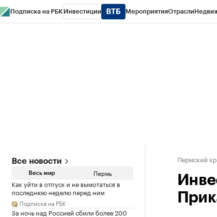
Подписка на РБК
Инвестиции
Мероприятия
Отрасли
Недви
РБК Курсы
РБК Life
Тренды
Визионеры
Национальные проекты
Горо
Спецпроекты СПб
Конференции СПб
Спецпроекты
Проверка конт
Пермский кр
Все новости
Пермь
Весь мир
Инве
Как уйти в отпуск и не вымотаться в
последнюю неделю перед ним
Прик
Подписка на РБК
За ночь над Россией сбили более 200