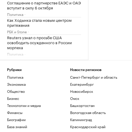
Соглашение о партнерстве ЕАЭС и ОАЭ
вступит в силу 6 октября
Политика
Как Ходынка стала новым центром
притяжения
РБК и Stone
Reuters узнал о просьбе США
освободить осужденного в России
морпеха
Политика
Премьера «Одиссеи» увеличила спрос
на поэму Гомера в России
Рубрики
Новости регионов
Общество
Политика
Санкт-Петербург и область
Назван топ-30 самых востребованных
бизнес-книг июля
Экономика
Екатеринбург
РАДИО
Бизнес
Общество
Новосибирск
Бизнес
Омск
Загрузить еще
Технологии и медиа
Башкортостан
Финансы
Вологодская область
Биографии
Калининград
База знаний
Краснодарский край