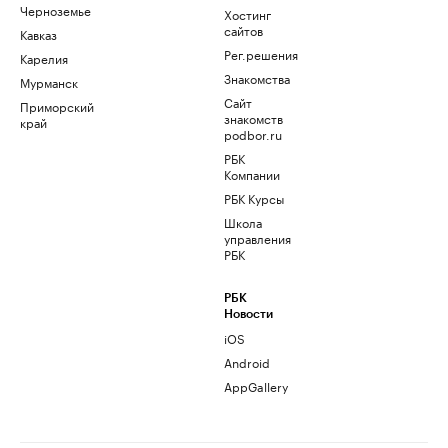
Черноземье
Хостинг
сайтов
Кавказ
Рег.решения
Карелия
Знакомства
Мурманск
Сайт
Приморский
знакомств
край
podbor.ru
РБК
Компании
РБК Курсы
Школа
управления
РБК
РБК
Новости
iOS
Android
AppGallery