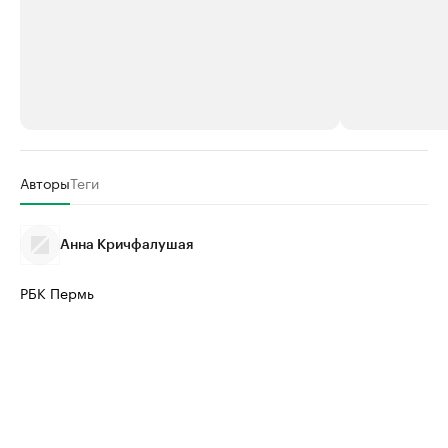
РБК Компании
РБК Компании
Авторы
Теги
Крупнейшие производители и
Страховые к
продавцы медийной продукции
присутствую
Анна Кричфалушая
Ознакомьтесь с информацией в каталоге
Посмотрите в ката
РБК Пермь