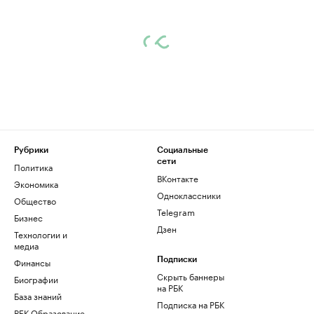
Рубрики
Социальные
сети
Политика
ВКонтакте
Экономика
Одноклассники
Общество
Telegram
Бизнес
Дзен
Технологии и
медиа
Финансы
Подписки
Скрыть баннеры
Биографии
на РБК
База знаний
Подписка на РБК
РБК Образование