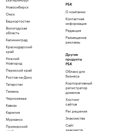
РБК
Новосибирск
О компании
Омск
Контактная
Башкортостан
информация
Вологодская
Редакция
область
Размещение
Калининград
рекламы
Краснодарский
край
Другие
Нижний
продукты
Новгород
РБК
Пермский край
Облако для
бизнеса
Ростов-на-Дону
Корпоративный
Татарстан
регистратор
Тюмень
доменов
Черноземье
Хостинг
сайтов
Кавказ
Рег.решения
Карелия
Знакомства
Мурманск
Сайт
Приморский
знакомств
край