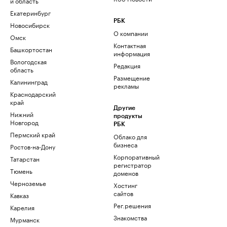
и область
Екатеринбург
РБК
Новосибирск
О компании
Омск
Контактная
Башкортостан
информация
Вологодская
Редакция
область
Размещение
Калининград
рекламы
Краснодарский
край
Другие
Нижний
продукты
Новгород
РБК
Пермский край
Облако для
бизнеса
Ростов-на-Дону
Корпоративный
Татарстан
регистратор
Тюмень
доменов
Черноземье
Хостинг
сайтов
Кавказ
Рег.решения
Карелия
Знакомства
Мурманск