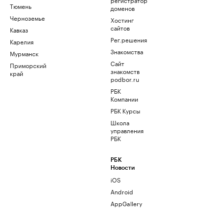
Тюмень
доменов
Черноземье
Хостинг
сайтов
Кавказ
Рег.решения
Карелия
Знакомства
Мурманск
Сайт
Приморский
знакомств
край
podbor.ru
РБК
Компании
РБК Курсы
Школа
управления
РБК
РБК
Новости
iOS
Android
AppGallery