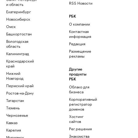
RSS Новости
и область
Екатеринбург
РБК
Новосибирск
О компании
Омск
Контактная
Башкортостан
информация
Вологодская
Редакция
область
Размещение
Калининград
рекламы
Краснодарский
край
Другие
Нижний
продукты
Новгород
РБК
Пермский край
Облако для
бизнеса
Ростов-на-Дону
Корпоративный
Татарстан
регистратор
Тюмень
доменов
Черноземье
Хостинг
сайтов
Кавказ
Рег.решения
Карелия
Знакомства
Мурманск