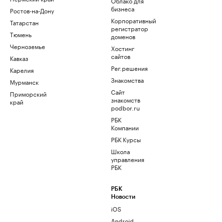
Облако для
бизнеса
Ростов-на-Дону
Корпоративный
Татарстан
регистратор
Тюмень
доменов
Черноземье
Хостинг
сайтов
Кавказ
Рег.решения
Карелия
Знакомства
Мурманск
Сайт
Приморский
знакомств
край
podbor.ru
РБК
Компании
РБК Курсы
Школа
управления
РБК
РБК
Новости
iOS
Android