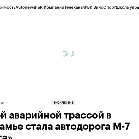
жимость
Autonews
РБК Компании
Телеканал
РБК Вино
Спорт
Школа упра
д
Стиль
Крипто
РБК Бизнес-среда
Дискуссионный клуб
Исследования
К
рагентов
Политика
Экономика
Бизнес
Технологии и медиа
Финансы
Рын
ай
ЭКСКЛЮЗИВ
й аварийной трассой в
амье стала автодорога М-7
га»