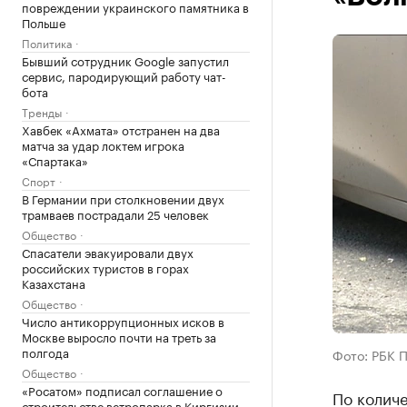
повреждении украинского памятника в
Польше
Политика
Бывший сотрудник Google запустил
сервис, пародирующий работу чат-
бота
Тренды
Хавбек «Ахмата» отстранен на два
матча за удар локтем игрока
«Спартака»
Спорт
В Германии при столкновении двух
трамваев пострадали 25 человек
Общество
Спасатели эвакуировали двух
российских туристов в горах
Казахстана
Общество
Число антикоррупционных исков в
Москве выросло почти на треть за
полгода
Фото: РБК 
Общество
«Росатом» подписал соглашение о
По колич
строительстве ветропарка в Киргизии