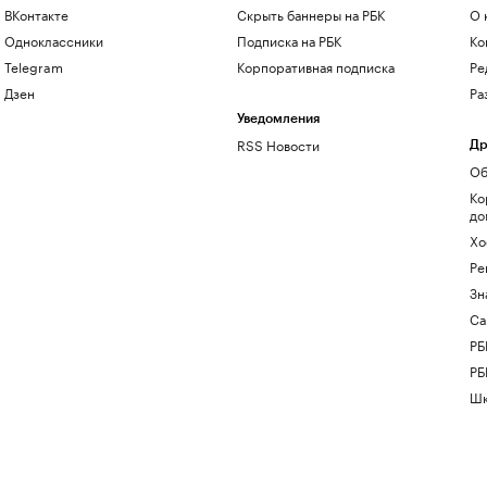
ВКонтакте
Скрыть баннеры на РБК
О 
Одноклассники
Подписка на РБК
Ко
Telegram
Корпоративная подписка
Ре
Дзен
Ра
Уведомления
RSS Новости
Др
Об
Ко
до
Хо
Ре
Зн
Са
РБ
РБ
Шк