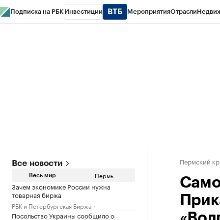
Подписка на РБК
Инвестиции
Мероприятия
Отрасли
Недви
РБК Курсы
РБК Life
Тренды
Визионеры
Национальные проекты
Горо
Спецпроекты СПб
Конференции СПб
Спецпроекты
Проверка конт
Пермский кр
Все новости
Пермь
Весь мир
Само
Зачем экономике России нужна
товарная биржа
Прик
РБК и Петербургская Биржа
Посольство Украины сообщило о
«Вол