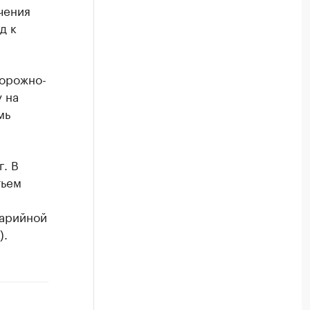
чения
д к
дорожно-
 на
мь
. В
тьем
варийной
).