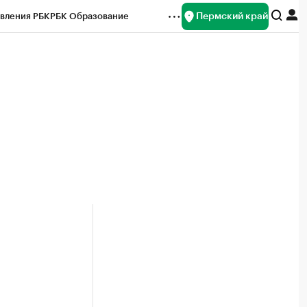
Пермский край
вления РБК
РБК Образование
редитные рейтинги
Франшизы
Газета
ок наличной валюты