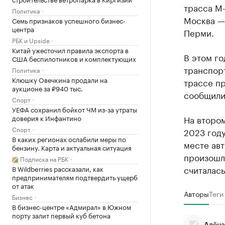
трасса М-
Политика
Москва — 
Семь признаков успешного бизнес-
центра
Перми.
РБК и Upside
Китай ужесточил правила экспорта в
В этом го
США беспилотников и комплектующих
транспорт
Политика
Клюшку Овечкина продали на
трассе пр
аукционе за ₽940 тыс.
сообщили
Спорт
УЕФА сохранил бойкот ЧМ из-за утраты
доверия к Инфантино
На втором
Спорт
2023 году
В каких регионах ослабили меры по
месте авт
бензину. Карта и актуальная ситуация
произошло
Подписка на РБК
считалас
В Wildberries рассказали, как
предпринимателям подтвердить ущерб
от атак
Авторы
Теги
Бизнес
В бизнес-центре «Адмирал» в Южном
порту залит первый куб бетона