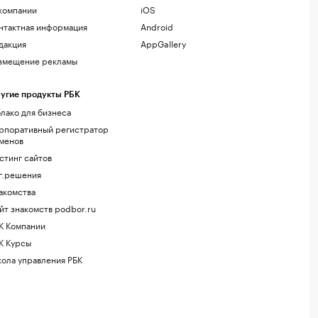
компании
iOS
нтактная информация
Android
дакция
AppGallery
змещение рекламы
угие продукты РБК
лако для бизнеса
рпоративный регистратор
менов
стинг сайтов
г.решения
акомства
йт знакомств podbor.ru
К Компании
К Курсы
ола управления РБК