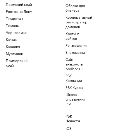
Пермский край
Облако для
бизнеса
Ростов-на-Дону
Корпоративный
Татарстан
регистратор
Тюмень
доменов
Черноземье
Хостинг
сайтов
Кавказ
Рег.решения
Карелия
Знакомства
Мурманск
Сайт
Приморский
знакомств
край
podbor.ru
РБК
Компании
РБК Курсы
Школа
управления
РБК
РБК
Новости
iOS