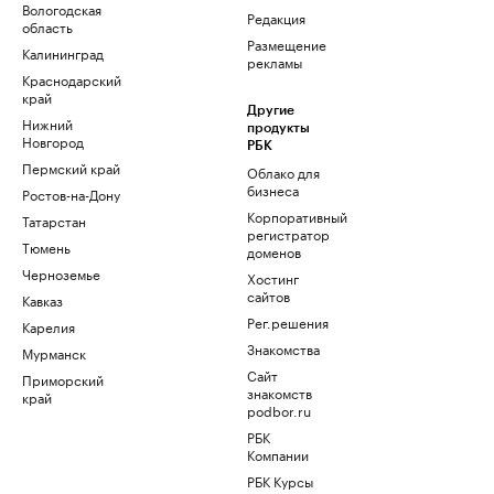
Вологодская
Редакция
область
Размещение
Калининград
рекламы
Краснодарский
край
Другие
Нижний
продукты
Новгород
РБК
Пермский край
Облако для
бизнеса
Ростов-на-Дону
Корпоративный
Татарстан
регистратор
Тюмень
доменов
Черноземье
Хостинг
сайтов
Кавказ
Рег.решения
Карелия
Знакомства
Мурманск
Сайт
Приморский
знакомств
край
podbor.ru
РБК
Компании
РБК Курсы