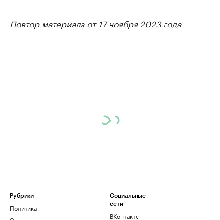
Повтор материала от 17 ноября 2023 года.
РБК Компании
РБК Компании
Крупнейшие производители и
Страховые к
продавцы медийной продукции
присутствую
Ознакомьтесь с информацией в каталоге
Посмотрите в ката
Рубрики
Социальные
сети
Политика
ВКонтакте
Экономика