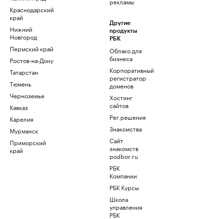
рекламы
Краснодарский
край
Другие
Нижний
продукты
Новгород
РБК
Пермский край
Облако для
бизнеса
Ростов-на-Дону
Корпоративный
Татарстан
регистратор
Тюмень
доменов
Черноземье
Хостинг
сайтов
Кавказ
Рег.решения
Карелия
Знакомства
Мурманск
Сайт
Приморский
знакомств
край
podbor.ru
РБК
Компании
РБК Курсы
Школа
управления
РБК