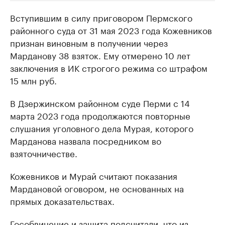
Вступившим в силу приговором Пермского
РБК Компании
РБК Компании
районного суда от 31 мая 2023 года Кожевников
Крупные организации в
Крупнейшие
признан виновным в получении через
нефтегазовой промышленности
недвижимос
Марданову 38 взяток. Ему отмерено 10 лет
Найдите и проверьте данные в каталоге
Посмотрите данные
заключения в ИК строгого режима со штрафом
15 млн руб.
В Дзержинском районном суде Перми с 14
марта 2023 года продолжаются повторные
слушания уголовного дела Мурая, которого
Марданова назвала посредником во
взяточничестве.
Кожевников и Мурай считают показания
Мардановой оговором, не основанных на
прямых доказательствах.
Гособвинение и защита подсчитали, что из