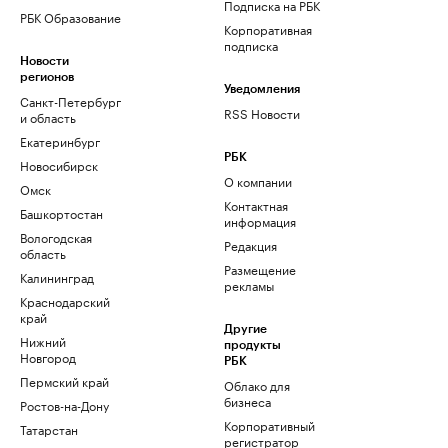
Подписка на РБК
РБК Образование
Корпоративная
подписка
Новости
регионов
Уведомления
Санкт-Петербург
RSS Новости
и область
Екатеринбург
РБК
Новосибирск
О компании
Омск
Контактная
Башкортостан
информация
Вологодская
Редакция
область
Размещение
Калининград
рекламы
Краснодарский
край
Другие
Нижний
продукты
Новгород
РБК
Пермский край
Облако для
бизнеса
Ростов-на-Дону
Корпоративный
Татарстан
регистратор