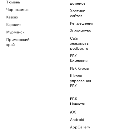
Тюмень
доменов
Черноземье
Хостинг
сайтов
Кавказ
Рег.решения
Карелия
Знакомства
Мурманск
Сайт
Приморский
знакомств
край
podbor.ru
РБК
Компании
РБК Курсы
Школа
управления
РБК
РБК
Новости
iOS
Android
AppGallery